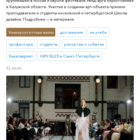
крупнейшем в России и Европе фестивале ленд-арта «Архстояние»
в Калужской области. Участие в создании арт-объекта приняли
преподаватели и студенты московской и петербургской Школы
дизайна. Подробнее — в материале.
Университетская жизнь
достижения
не учеба
профессора
студенты
репортаж о событии
бакалавриат
НИУ ВШЭ в Санкт-Петербурге
31 июля