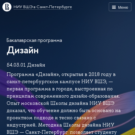
НИУ ВШЭ в Санкт-Петербурге
Меню
Бакалаврская программа
Дизайн
54.03.01 Дизайн
Программа «Дизайн», открытая в 2018 году в
санкт-петербургском кампусе НИУ ВШЭ, —
первая программа в городе, выстроенная по
принципам современного дизайн-образования.
Опыт московской Школы дизайна НИУ ВШЭ
доказал, что обучение должно быть основано на
проектном подходе и тесно связано с
индустрией. Методика Школы дизайна НИУ
ВШЭ — Санкт-Петербург позволяет студенту