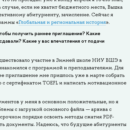
в случае, если не хватит бюджетного места, Вышка
ективному абитуриенту, зачисление. Сейчас я
раммы «
Глобальная и региональная история
».
чтобы получить раннее приглашение? Какие
сдавали? Какие у вас впечатления от подачи
шествовало участие в Зимней школе НИУ ВШЭ в
ознакомился с программой и преподавателями. Для
ее приглашение мне пришлось уже в марте собрать
 с сертификатом TOEFL и написать мотивационное
ументов у меня в основном положительные, но я
лемы с загрузкой основного файла — архива с
срочном порядке освоить методы сжатия PDF-
ать документы. Надеюсь, что будущие абитуриенты