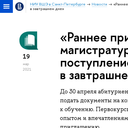
НИУ ВШЭ в Санкт-Петербурге
Новости
«Раннее
в завтрашнем дне»
«Раннее пр
магистратур
19
поступлени
мар
в завтрашн
2021
До 30 апреля абитурие
подать документы на к
к обучению. Первокурс
опытом и впечатлениям
приглашению.