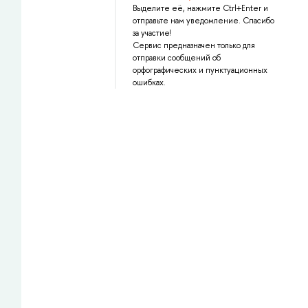
Выделите её, нажмите Ctrl+Enter и
отправьте нам уведомление. Спасибо
за участие!
Сервис предназначен только для
отправки сообщений об
орфографических и пунктуационных
ошибках.