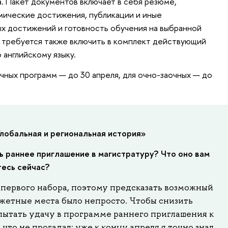
а. Пакет документов включает в себя резюме,
мические достижения, публикации и иные
х достижений и готовность обучения на выбранной
 требуется также включить в комплект действующий
английскому языку.
чных программ — до 30 апреля, для очно-заочных — до
лобальная и региональная история»
 раннее приглашение в магистратуру? Что оно вам
тесь сейчас?
 первого набора, поэтому предсказать возможный
етные места было непросто. Чтобы снизить
пытать удачу в программе раннего приглашения к
что не прогадал: уже к концу апреля я точно знал,