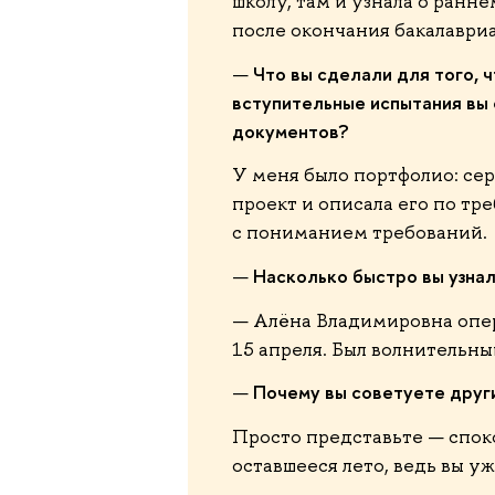
школу, там и узнала о ранн
после окончания бакалавриат
Что вы сделали для того, 
—
вступительные испытания вы 
документов?
У меня было портфолио: серт
проект и описала его по тр
с пониманием требований.
Насколько быстро вы узнал
—
— Алёна Владимировна опера
15 апреля. Был волнительны
Почему вы советуете друг
—
Просто представьте — спок
оставшееся лето, ведь вы у