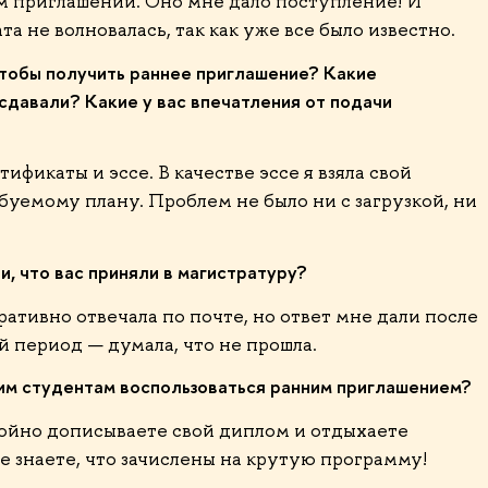
ем приглашении. Оно мне дало поступление! И
а не волновалась, так как уже все было известно.
чтобы получить раннее приглашение? Какие
сдавали? Какие у вас впечатления от подачи
ификаты и эссе. В качестве эссе я взяла свой
ебуемому плану. Проблем не было ни с загрузкой, ни
и, что вас приняли в магистратуру?
тивно отвечала по почте, но ответ мне дали после
й период — думала, что не прошла.
им студентам воспользоваться ранним приглашением?
ойно дописываете свой диплом и отдыхаете
же знаете, что зачислены на крутую программу!