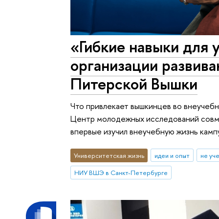
«Гибкие навыки для 
организации развива
Питерской Вышки
Что привлекает вышкинцев во внеучебн
Центр молодежных исследований совм
впервые изучил внеучебную жизнь камп
Университетская жизнь
идеи и опыт
не уч
НИУ ВШЭ в Санкт-Петербурге