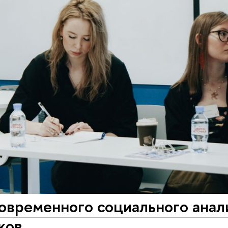
временного социального анали
ков