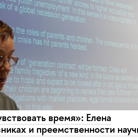
вствовать время»: Елена
никах и преемственности науч