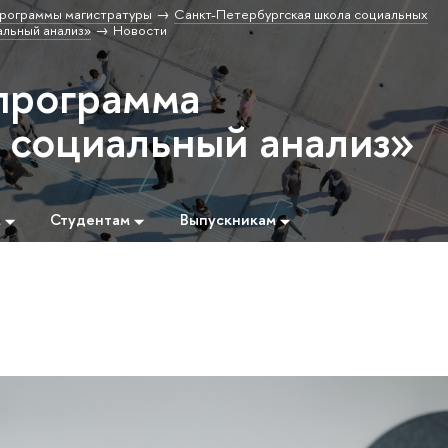
рограммы магистратуры
Санкт-Петербургская школа социальных
льный анализ»
Новости
программа
социальный анализ»
м
Студентам
Выпускникам