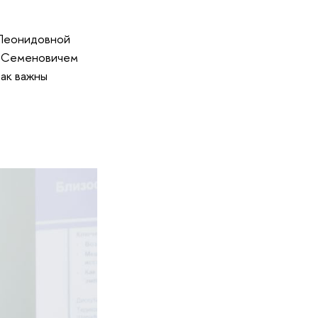
 Леонидовной
м Семеновичем
так важны