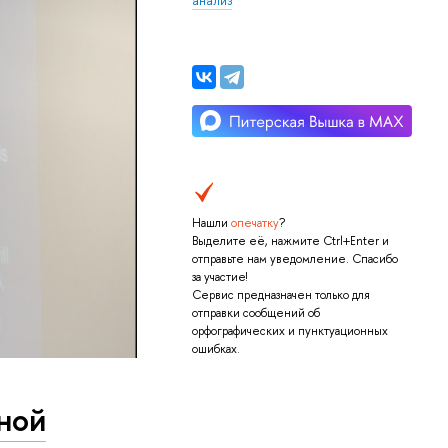
Нашли
опечатку
?
Выделите её, нажмите Ctrl+Enter и
отправьте нам уведомление. Спасибо
за участие!
Сервис предназначен только для
отправки сообщений об
орфографических и пунктуационных
ошибках.
ной