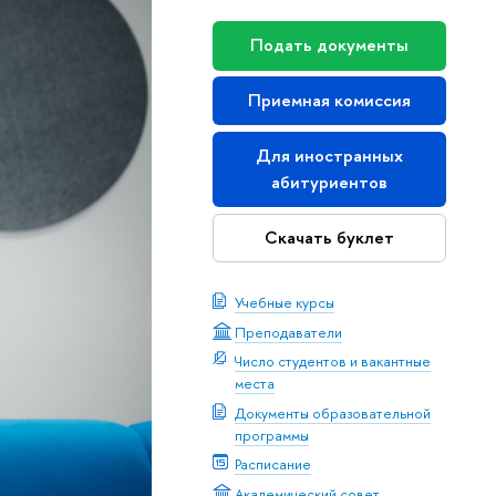
Подать документы
Приемная комиссия
Для иностранных
абитуриентов
Скачать буклет
Учебные курсы
Преподаватели
Число студентов и вакантные
места
Документы образовательной
программы
Расписание
Академический совет