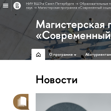
НИУ ВШЭ в Санкт-Петербурге
Образовательные п
наук
Магистерская программа «Современный социа
Магистерская 
«Современный 
О программе
Абитуриента
Новости