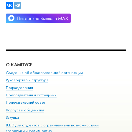
О КАМПУСЕ
ОБ
Сведения об образовательной организации
Мер
Руководство и структура
Мер
Подразделения
Дов
Преподаватели и сотрудники
Ол
Попечительский совет
При
Корпуса и общежития
При
Закупки
Ди
ВШЭ для студентов с ограниченными возможностями
До
здоровья и инвалидностью