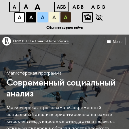
A
A
A
АБВ
АБВ
АБВ
А
А
А
А
А
Обычная версия сайта
НИУ ВШЭ в Санкт-Петербурге
Меню
Магистерская программа
Современный социальный
анализ
Магистерская программа «Современный
социальный анализ» ориентирована на самые
высокие международные стандарты и является
одним из лидеров в области постдипломного