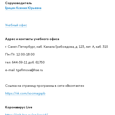
Соруководитель
Ерицян Ксения Юрьевна
Учебный офис
Адрес и контакты учебного офиса
г. Санкт-Петербург, наб. Канала Грибоедова, д. 123, лит. А, каб. 315
Пн-Пт: 12:00-18:00
тел. 644-59-11 доб. 61750
e-mail: tgefimova@hse.ru
Cсылка на страницу программы в сети «Вконтакте»
https://vk.com/socmagspb
Коронавирус Live
https://spb.hse.ru/en/covid/