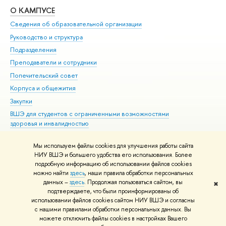
О КАМПУСЕ
ОБ
Сведения об образовательной организации
Мер
Руководство и структура
Мер
Подразделения
Дов
Преподаватели и сотрудники
Ол
Попечительский совет
При
Корпуса и общежития
При
Закупки
Ди
ВШЭ для студентов с ограниченными возможностями
До
здоровья и инвалидностью
Ас
Версия для слабовидящих
Обр
Мы используем файлы cookies для улучшения работы сайта
Единая платежная страница
НИУ ВШЭ и большего удобства его использования. Более
подробную информацию об использовании файлов cookies
можно найти
здесь
, наши правила обработки персональных
данных –
здесь
. Продолжая пользоваться сайтом, вы
✖
Редактору
подтверждаете, что были проинформированы об
© НИУ ВШЭ 1993–2026
Адреса и контакты
Условия использования
использовании файлов cookies сайтом НИУ ВШЭ и согласны
с нашими правилами обработки персональных данных. Вы
материалов
Политика конфиденциальности
Карта сайта
можете отключить файлы cookies в настройках Вашего
Шрифты HSE Sans и HSE Slab разработаны в
Школе дизайна НИУ ВШЭ