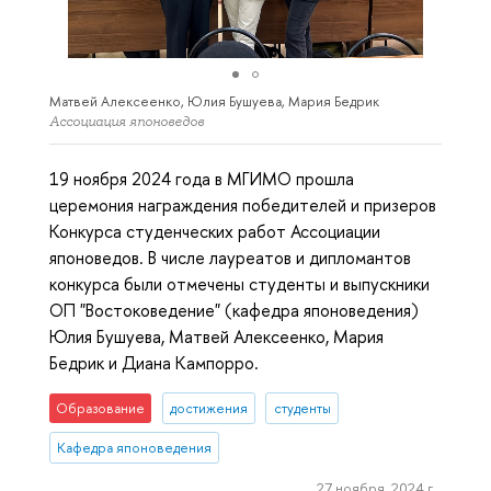
Матвей Алексеенко, Юлия Бушуева, Мария Бедрик
Ассоциация японоведов
19 ноября 2024 года в МГИМО прошла
церемония награждения победителей и призеров
Конкурса студенческих работ Ассоциации
японоведов. В числе лауреатов и дипломантов
конкурса были отмечены студенты и выпускники
ОП "Востоковедение" (кафедра японоведения)
Юлия Бушуева, Матвей Алексеенко, Мария
Бедрик и Диана Кампорро.
Образование
достижения
студенты
Кафедра японоведения
27 ноября, 2024 г.