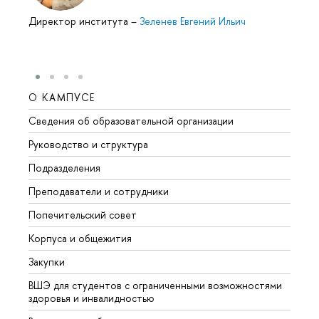
Директор института
–
Зеленев Евгений Ильич
О КАМПУСЕ
ОБР
Сведения об образовательной организации
Мероп
Руководство и структура
Мероп
Подразделения
Довуз
Преподаватели и сотрудники
Олим
Попечительский совет
Прием
Корпуса и общежития
Прием
Закупки
Дипл
ВШЭ для студентов с ограниченными возможностями
Допол
здоровья и инвалидностью
Аспир