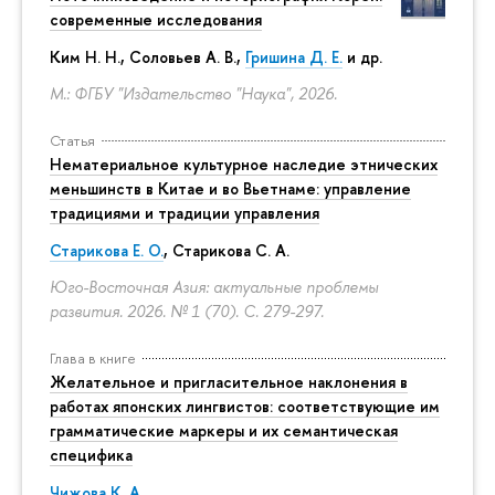
современные исследования
Ким Н. Н.
,
Соловьев А. В.
,
Гришина Д. Е.
и др.
М.: ФГБУ "Издательство "Наука", 2026.
Статья
Нематериальное культурное наследие этнических
меньшинств в Китае и во Вьетнаме: управление
традициями и традиции управления
Старикова Е. О.
,
Старикова С. А.
Юго-Восточная Азия: актуальные проблемы
развития. 2026. № 1 (70).
С. 279-297.
Глава в книге
Желательное и пригласительное наклонения в
работах японских лингвистов: соответствующие им
грамматические маркеры и их семантическая
специфика
Чижова К. А.