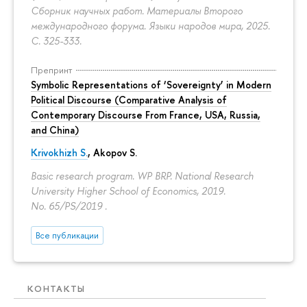
Сборник научных работ. Материалы Второго
международного форума. Языки народов мира, 2025.
С. 325-333.
Препринт
Symbolic Representations of ‘Sovereignty’ in Modern
Political Discourse (Comparative Analysis of
Contemporary Discourse From France, USA, Russia,
and China)
Krivokhizh S.
,
Akopov S.
Basic research program. WP BRP. National Research
University Higher School of Economics, 2019.
No. 65/PS/2019 .
Все публикации
КОНТАКТЫ