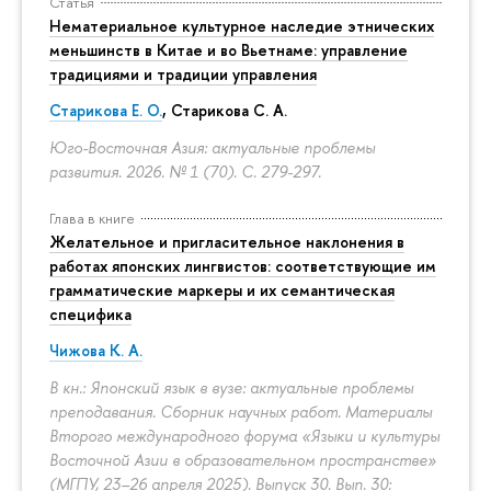
Статья
Нематериальное культурное наследие этнических
меньшинств в Китае и во Вьетнаме: управление
традициями и традиции управления
Старикова Е. О.
,
Старикова С. А.
Юго-Восточная Азия: актуальные проблемы
развития. 2026. № 1 (70).
С. 279-297.
Глава в книге
Желательное и пригласительное наклонения в
работах японских лингвистов: соответствующие им
грамматические маркеры и их семантическая
специфика
Чижова К. А.
В кн.: Японский язык в вузе: актуальные проблемы
преподавания. Сборник научных работ. Материалы
Второго международного форума «Языки и культуры
Восточной Азии в образовательном пространстве»
(МГПУ, 23–26 апреля 2025). Выпуск 30. Вып. 30: