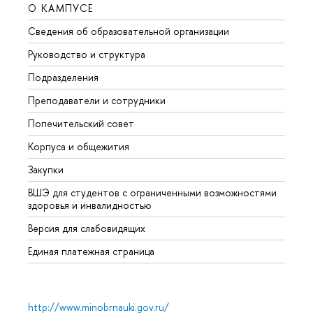
О КАМПУСЕ
ОБР
Сведения об образовательной организации
Мероп
Руководство и структура
Мероп
Подразделения
Довуз
Преподаватели и сотрудники
Олим
Попечительский совет
Прием
Корпуса и общежития
Прием
Закупки
Дипл
ВШЭ для студентов с ограниченными возможностями
Допол
здоровья и инвалидностью
Аспир
Версия для слабовидящих
Обрат
Единая платежная страница
http://www.minobrnauki.gov.ru/