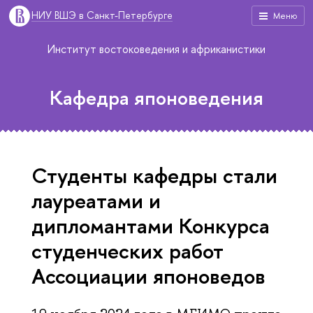
НИУ ВШЭ в Санкт-Петербурге
Меню
Институт востоковедения и африканистики
Кафедра японоведения
Студенты кафедры стали
лауреатами и
дипломантами Конкурса
студенческих работ
Ассоциации японоведов