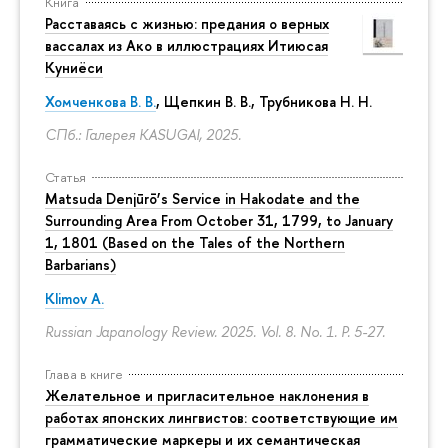
Книга
Расставаясь с жизнью: предания о верных
вассалах из Ако в иллюстрациях Итиюсая
Куниёси
Хомченкова В. В.
,
Щепкин В. В.
,
Трубникова Н. Н.
СПб.: Галерея KASUGAI, 2025.
Статья
Matsuda Denjūrō’s Service in Hakodate and the
Surrounding Area From October 31, 1799, to January
1, 1801 (Based on the Tales of the Northern
Barbarians)
Klimov A.
Russian Japanology Review. 2025. Vol. 8. No. 1.
P. 5-27.
Глава в книге
Желательное и пригласительное наклонения в
работах японских лингвистов: соответствующие им
грамматические маркеры и их семантическая