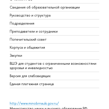
Сведения об образовательной организации
Мероп
Руководство и структура
Мероп
Подразделения
Довуз
Преподаватели и сотрудники
Олим
Попечительский совет
Прием
Корпуса и общежития
Прием
Закупки
Дипл
ВШЭ для студентов с ограниченными возможностями
Допол
здоровья и инвалидностью
Аспир
Версия для слабовидящих
Обрат
Единая платежная страница
http://www.minobrnauki.gov.ru/
Министерство науки и высшего образования РФ