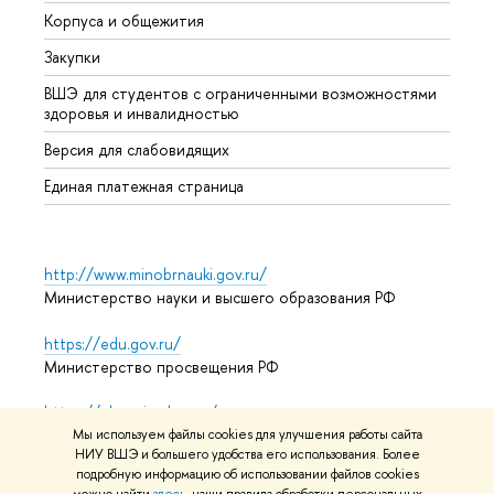
Корпуса и общежития
Прием
Закупки
Дипл
ВШЭ для студентов с ограниченными возможностями
Допол
здоровья и инвалидностью
Аспир
Версия для слабовидящих
Обрат
Единая платежная страница
http://www.minobrnauki.gov.ru/
Министерство науки и высшего образования РФ
https://edu.gov.ru/
Министерство просвещения РФ
https://elearning.hse.ru/mooc
Массовые открытые онлайн-курсы
Мы используем файлы cookies для улучшения работы сайта
НИУ ВШЭ и большего удобства его использования. Более
подробную информацию об использовании файлов cookies