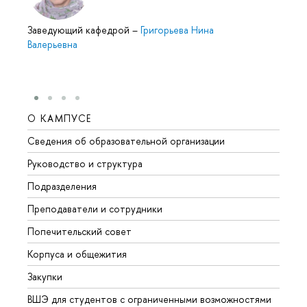
Заведующий кафедрой
–
Григорьева Нина
Валерьевна
О КАМПУСЕ
ОБР
Сведения об образовательной организации
Мероп
Руководство и структура
Мероп
Подразделения
Довуз
Преподаватели и сотрудники
Олим
Попечительский совет
Прием
Корпуса и общежития
Прием
Закупки
Дипл
ВШЭ для студентов с ограниченными возможностями
Допол