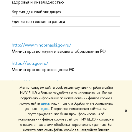
здоровья и инвалидностью
Аспир
Версия для слабовидящих
Обрат
Единая платежная страница
http://www.minobrnauki.gov.ru/
Министерство науки и высшего образования РФ
https://edu.gov.ru/
Министерство просвещения РФ
https://elearning.hse.ru/mooc
Массовые открытые онлайн-курсы
Мы используем файлы cookies для улучшения работы сайта
НИУ ВШЭ и большего удобства его использования. Более
подробную информацию об использовании файлов cookies
можно найти
здесь
, наши правила обработки персональных
данных –
здесь
. Продолжая пользоваться сайтом, вы
© НИУ ВШЭ 1993–2026
Адреса и контакты
Условия
✖
подтверждаете, что были проинформированы об
использования материалов
Политика конфиденциальности
использовании файлов cookies сайтом НИУ ВШЭ и согласны
Карта сайта
с нашими правилами обработки персональных данных. Вы
можете отключить файлы cookies в настройках Вашего