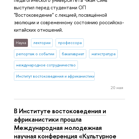
педагогического университета Чжан Синь
выступил перед студентами ОП
"Востоковедение" с лекцией, посвящённой
эволюции и современному состоянию российско-
китайских отношений.
Наука
лектории
профессора
репортаж о событии
бакалавриат
магистратура
международное сотрудничество
Институт востоковедения и африканистики
20 мая
В Институте востоковедения и
африканистики прошла
Международная молодежная
научная конференция «Культурное