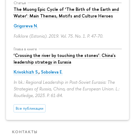
Статья
The Muong Epic Cycle of ‘The Birth of the Earth and
Water’: Main Themes, Motifs and Culture Heroes
Grigoreva N.
Folklore (Estonia). 2019. Vol. 75. No. 1.
P. 47-70.
Глава в книге
‘Crossing the river by touching the stones’: China's
leadership strategy in Eurasia
Krivokhizh S.
,
Soboleva E.
In bk.: Regional Leadership in Post-Soviet Eurasia: The
Strategies of Russia, China, and the European Union. L.:
Routledge, 2023.
P. 61-84.
Все публикации
КОНТАКТЫ