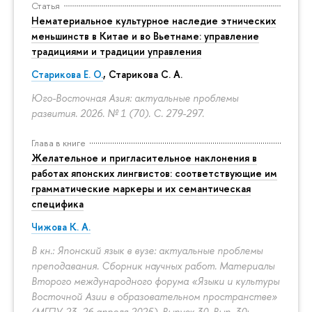
Статья
Нематериальное культурное наследие этнических
меньшинств в Китае и во Вьетнаме: управление
традициями и традиции управления
Старикова Е. О.
,
Старикова С. А.
Юго-Восточная Азия: актуальные проблемы
развития. 2026. № 1 (70).
С. 279-297.
Глава в книге
Желательное и пригласительное наклонения в
работах японских лингвистов: соответствующие им
грамматические маркеры и их семантическая
специфика
Чижова К. А.
В кн.: Японский язык в вузе: актуальные проблемы
преподавания. Сборник научных работ. Материалы
Второго международного форума «Языки и культуры
Восточной Азии в образовательном пространстве»
(МГПУ, 23–26 апреля 2025). Выпуск 30. Вып. 30: