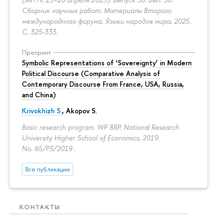
Сборник научных работ. Материалы Второго
международного форума. Языки народов мира, 2025.
С. 325-333.
Препринт
Symbolic Representations of ‘Sovereignty’ in Modern
Political Discourse (Comparative Analysis of
Contemporary Discourse From France, USA, Russia,
and China)
Krivokhizh S.
,
Akopov S.
Basic research program. WP BRP. National Research
University Higher School of Economics, 2019.
No. 65/PS/2019 .
Все публикации
КОНТАКТЫ