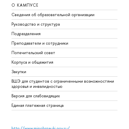
О КАМПУСЕ
ОБР
Сведения об образовательной организации
Мероп
Руководство и структура
Мероп
Подразделения
Довуз
Преподаватели и сотрудники
Олим
Попечительский совет
Прием
Корпуса и общежития
Прием
Закупки
Дипл
ВШЭ для студентов с ограниченными возможностями
Допол
здоровья и инвалидностью
Аспир
Версия для слабовидящих
Обрат
Единая платежная страница
http://www.minobrnauki.gov.ru/