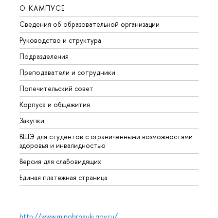
О КАМПУСЕ
ОБР
Сведения об образовательной организации
Мероп
Руководство и структура
Мероп
Подразделения
Довуз
Преподаватели и сотрудники
Олим
Попечительский совет
Прием
Корпуса и общежития
Прием
Закупки
Дипл
ВШЭ для студентов с ограниченными возможностями
Допол
здоровья и инвалидностью
Аспир
Версия для слабовидящих
Обрат
Единая платежная страница
http://www.minobrnauki.gov.ru/