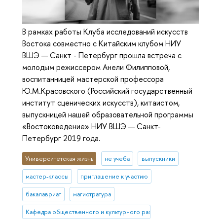
В рамках работы Клуба исследований искусств
Востока совместно с Китайским клубом НИУ
ВШЭ — Санкт - Петербург прошла встреча с
молодым режиссером Анели Филипповой,
воспитанницей мастерской профессора
Ю.М.Красовского (Российский государственный
институт сценических искусств), китаистом,
выпускницей нашей образовательной программы
«Востоковедение» НИУ ВШЭ — Санкт-
Петербург 2019 года.
Университетская жизнь
не учеба
выпускники
мастер-классы
приглашение к участию
бакалавриат
магистратура
Кафедра общественного и культурного развития Азии и Африки