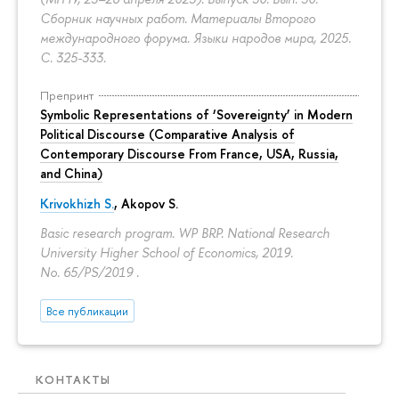
Сборник научных работ. Материалы Второго
международного форума. Языки народов мира, 2025.
С. 325-333.
Препринт
Symbolic Representations of ‘Sovereignty’ in Modern
Political Discourse (Comparative Analysis of
Contemporary Discourse From France, USA, Russia,
and China)
Krivokhizh S.
,
Akopov S.
Basic research program. WP BRP. National Research
University Higher School of Economics, 2019.
No. 65/PS/2019 .
Все публикации
КОНТАКТЫ