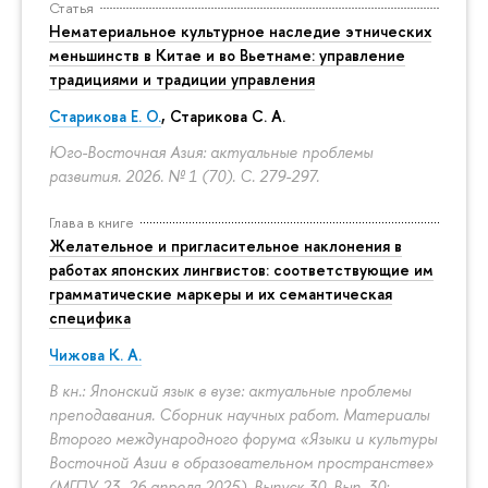
Статья
Нематериальное культурное наследие этнических
меньшинств в Китае и во Вьетнаме: управление
традициями и традиции управления
Старикова Е. О.
,
Старикова С. А.
Юго-Восточная Азия: актуальные проблемы
развития. 2026. № 1 (70).
С. 279-297.
Глава в книге
Желательное и пригласительное наклонения в
работах японских лингвистов: соответствующие им
грамматические маркеры и их семантическая
специфика
Чижова К. А.
В кн.: Японский язык в вузе: актуальные проблемы
преподавания. Сборник научных работ. Материалы
Второго международного форума «Языки и культуры
Восточной Азии в образовательном пространстве»
(МГПУ, 23–26 апреля 2025). Выпуск 30. Вып. 30: