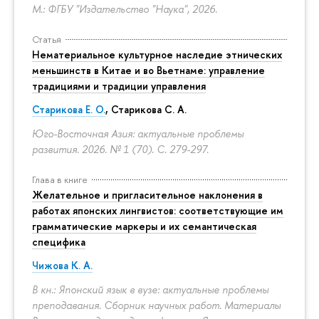
М.: ФГБУ "Издательство "Наука", 2026.
Статья
Нематериальное культурное наследие этнических
меньшинств в Китае и во Вьетнаме: управление
традициями и традиции управления
Старикова Е. О.
,
Старикова С. А.
Юго-Восточная Азия: актуальные проблемы
развития. 2026. № 1 (70).
С. 279-297.
Глава в книге
Желательное и пригласительное наклонения в
работах японских лингвистов: соответствующие им
грамматические маркеры и их семантическая
специфика
Чижова К. А.
В кн.: Японский язык в вузе: актуальные проблемы
преподавания. Сборник научных работ. Материалы