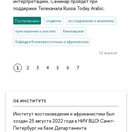
интерпретации». Семинар пройдет при
поддержке Телеканала Russia Today Arabic.
Поступающим
студенты
исследования и аналитика
приглашение к участию
бакалавриат
Кафедра ближневосточных и африканских исследований
12 апреля
1
2
3
4
5
6
7
ОБ ИНСТИТУТЕ
Институт востоковедения и африканистики был
создан 25 августа 2022 года в НИУ ВШЭ Санкт-
Петербург на базе Департамента