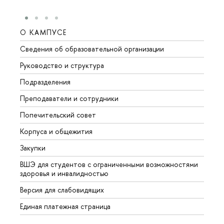
О КАМПУСЕ
ОБР
Сведения об образовательной организации
Мероп
Руководство и структура
Мероп
Подразделения
Довуз
Преподаватели и сотрудники
Олим
Попечительский совет
Прием
Корпуса и общежития
Прием
Закупки
Дипл
ВШЭ для студентов с ограниченными возможностями
Допол
здоровья и инвалидностью
Аспир
Версия для слабовидящих
Обрат
Единая платежная страница