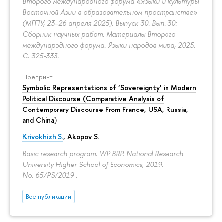
Второго международного форума «Языки и культуры
Восточной Азии в образовательном пространстве»
(МГПУ, 23–26 апреля 2025). Выпуск 30. Вып. 30:
Сборник научных работ. Материалы Второго
международного форума. Языки народов мира, 2025.
С. 325-333.
Препринт
Symbolic Representations of ‘Sovereignty’ in Modern
Political Discourse (Comparative Analysis of
Contemporary Discourse From France, USA, Russia,
and China)
Krivokhizh S.
,
Akopov S.
Basic research program. WP BRP. National Research
University Higher School of Economics, 2019.
No. 65/PS/2019 .
Все публикации