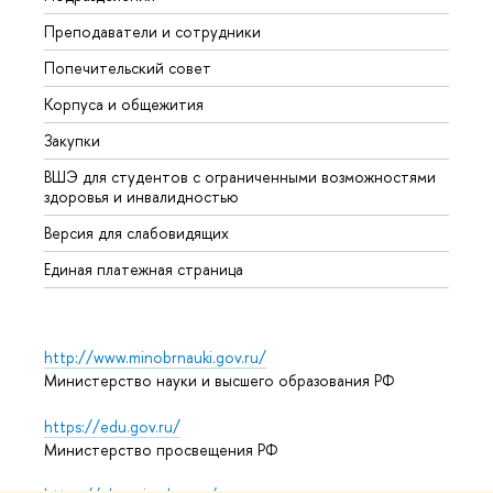
Преподаватели и сотрудники
Олим
Попечительский совет
Прием
Корпуса и общежития
Прием
Закупки
Дипл
ВШЭ для студентов с ограниченными возможностями
Допол
здоровья и инвалидностью
Аспир
Версия для слабовидящих
Обрат
Единая платежная страница
http://www.minobrnauki.gov.ru/
Министерство науки и высшего образования РФ
https://edu.gov.ru/
Министерство просвещения РФ