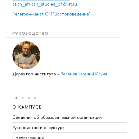
asian_african_studies_of@list.ru
Телеграм-канал ОП "Востоковедение"
РУКОВОДСТВО
Директор института
–
Зеленев Евгений Ильич
О КАМПУСЕ
ОБР
Сведения об образовательной организации
Мероп
Руководство и структура
Мероп
Подразделения
Довуз