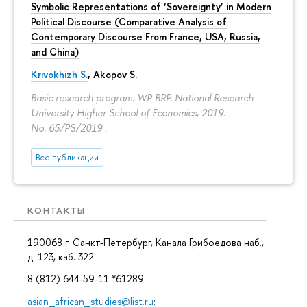
Symbolic Representations of ‘Sovereignty’ in Modern
Political Discourse (Comparative Analysis of
Contemporary Discourse From France, USA, Russia,
and China)
Krivokhizh S.
,
Akopov S.
Basic research program. WP BRP. National Research
University Higher School of Economics, 2019.
No. 65/PS/2019 .
Все публикации
КОНТАКТЫ
190068 г. Санкт-Петербург, Канала Грибоедова наб.,
д. 123, каб. 322
8 (812) 644-59-11 *61289
asian_african_studies@list.ru
;