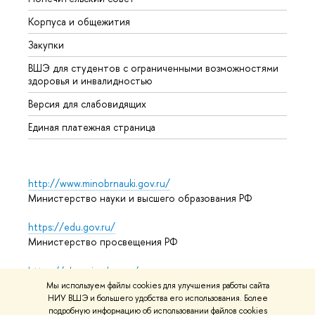
Корпуса и общежития
Прием
Закупки
Дипл
ВШЭ для студентов с ограниченными возможностями
Допол
здоровья и инвалидностью
Аспир
Версия для слабовидящих
Обрат
Единая платежная страница
http://www.minobrnauki.gov.ru/
Министерство науки и высшего образования РФ
https://edu.gov.ru/
Министерство просвещения РФ
https://elearning.hse.ru/mooc
Массовые открытые онлайн-курсы
Мы используем файлы cookies для улучшения работы сайта
НИУ ВШЭ и большего удобства его использования. Более
подробную информацию об использовании файлов cookies