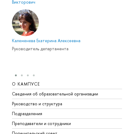
Викторович
Калеменева Екатерина Алексеевна
Руководитель департамента
О КАМПУСЕ
ОБР
Сведения об образовательной организации
Мероп
Руководство и структура
Мероп
Подразделения
Довуз
Преподаватели и сотрудники
Олим
Попечительский совет
Прием