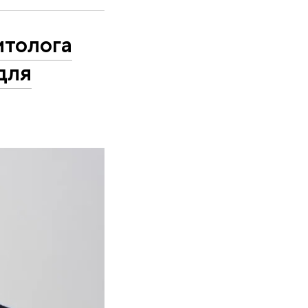
итолога
для