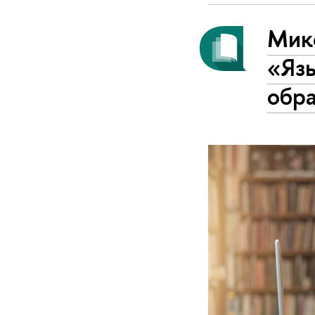
Микс
«Язы
обр