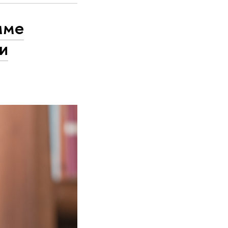
мме
и