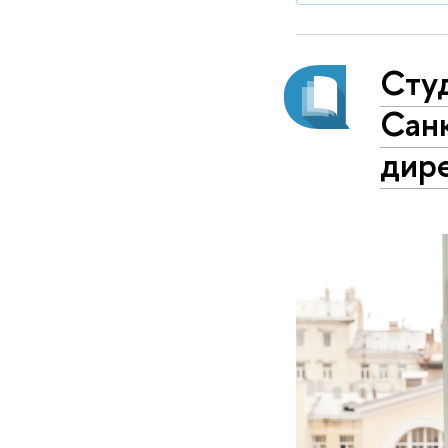
Сту
Санк
дир