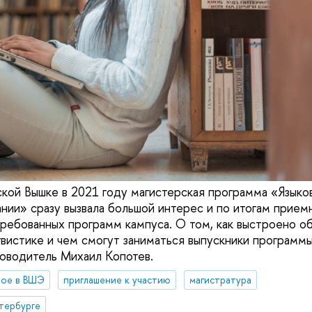
кой Вышке в 2021 году магистерская программа «Языко
ании» сразу вызвала большой интерес и по итогам прием
требованных программ кампуса. О том, как выстроено о
вистике и чем смогут заниматься выпускники программы
оводитель Михаил Копотев.
вое в ВШЭ
приглашение к участию
магистратура
тербурге