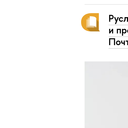
Русл
и пр
Поч