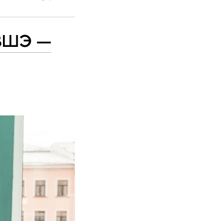
 ВШЭ —