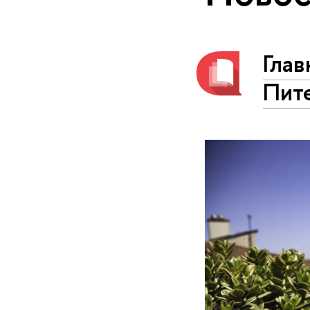
Глав
Пит