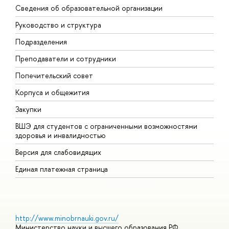
Сведения об образовательной организации
М
Руководство и структура
М
Подразделения
Д
Преподаватели и сотрудники
О
Попечительский совет
П
Корпуса и общежития
П
Закупки
Д
ВШЭ для студентов с ограниченными возможностями
Д
здоровья и инвалидностью
А
Версия для слабовидящих
О
Единая платежная страница
http://www.minobrnauki.gov.ru/
Министерство науки и высшего образования РФ