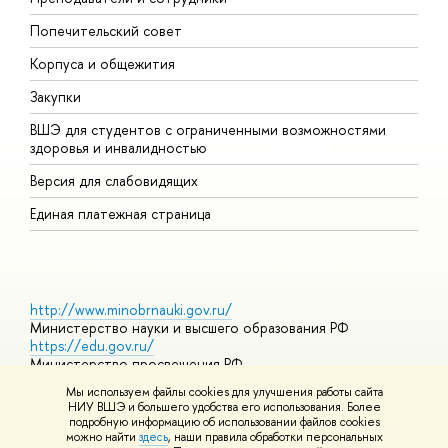
Попечительский совет
П
Корпуса и общежития
П
Закупки
Д
ВШЭ для студентов с ограниченными возможностями
Д
здоровья и инвалидностью
А
Версия для слабовидящих
О
Единая платежная страница
http://www.minobrnauki.gov.ru/
Министерство науки и высшего образования РФ
https://edu.gov.ru/
Министерство просвещения РФ
https://elearning.hse.ru/mooc
Мы используем файлы cookies для улучшения работы сайта
Массовые открытые онлайн-курсы
НИУ ВШЭ и большего удобства его использования. Более
подробную информацию об использовании файлов cookies
можно найти
здесь
, наши правила обработки персональных