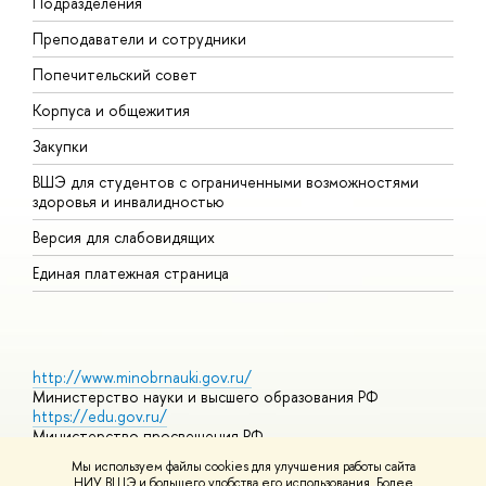
Подразделения
Д
Преподаватели и сотрудники
О
Попечительский совет
П
Корпуса и общежития
П
Закупки
Д
ВШЭ для студентов с ограниченными возможностями
Д
здоровья и инвалидностью
А
Версия для слабовидящих
О
Единая платежная страница
http://www.minobrnauki.gov.ru/
Министерство науки и высшего образования РФ
https://edu.gov.ru/
Министерство просвещения РФ
https://elearning.hse.ru/mooc
Мы используем файлы cookies для улучшения работы сайта
Массовые открытые онлайн-курсы
НИУ ВШЭ и большего удобства его использования. Более