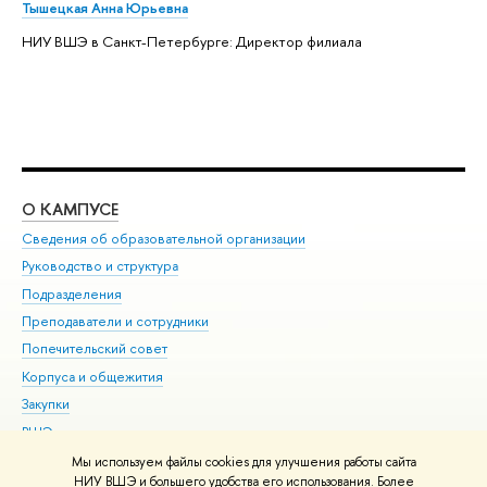
Тышецкая Анна Юрьевна
НИУ ВШЭ в Санкт-Петербурге: Директор филиала
О КАМПУСЕ
ОБ
Сведения об образовательной организации
Мер
Руководство и структура
Мер
Подразделения
Дов
Преподаватели и сотрудники
Ол
Попечительский совет
При
Корпуса и общежития
При
Закупки
Ди
ВШЭ для студентов с ограниченными возможностями
До
здоровья и инвалидностью
Ас
Мы используем файлы cookies для улучшения работы сайта
Версия для слабовидящих
НИУ ВШЭ и большего удобства его использования. Более
Обр