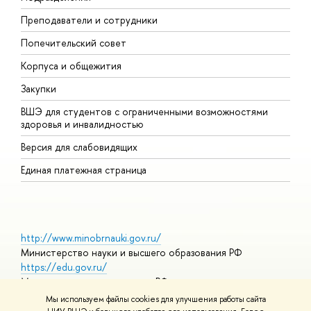
Преподаватели и сотрудники
О
Попечительский совет
П
Корпуса и общежития
П
Закупки
Д
ВШЭ для студентов с ограниченными возможностями
Д
здоровья и инвалидностью
А
Версия для слабовидящих
О
Единая платежная страница
http://www.minobrnauki.gov.ru/
Министерство науки и высшего образования РФ
https://edu.gov.ru/
Министерство просвещения РФ
https://elearning.hse.ru/mooc
Мы используем файлы cookies для улучшения работы сайта
Массовые открытые онлайн-курсы