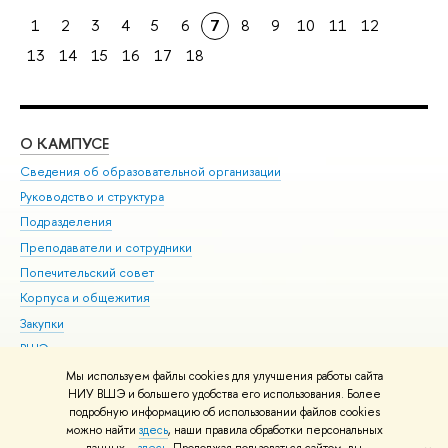
1
2
3
4
5
6
7
8
9
10
11
12
13
14
15
16
17
18
О КАМПУСЕ
ОБ
Сведения об образовательной организации
Мер
Руководство и структура
Мер
Подразделения
Дов
Преподаватели и сотрудники
Ол
Попечительский совет
При
Корпуса и общежития
При
Закупки
Ди
ВШЭ для студентов с ограниченными возможностями
До
здоровья и инвалидностью
Ас
Мы используем файлы cookies для улучшения работы сайта
Версия для слабовидящих
НИУ ВШЭ и большего удобства его использования. Более
Обр
подробную информацию об использовании файлов cookies
Единая платежная страница
можно найти
здесь
, наши правила обработки персональных