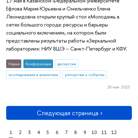
17 мая в Казанском Федеральном университете
Ефлова Мария Юрьевна и Омельченко Елена
Леонидовна открыли круглый стол «Молодежь в
сетях большого города: ресурсы и барьеры
социального включения», на котором были
представлены результаты работы «Зеркальной
лаборатории»: НИУ ВШЭ – Санкт-Петербург и КФУ.
Наука
Конференции
дискуссии
исследования и аналитика
репортаж о событии
26 мая 2023
Следующая страница
1
2
3
4
5
6
7
8
9
10
11
12