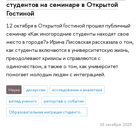
студентов на семинаре в Открытой
Гостиной
12 октября в Открытой Гостиной прошел публичный
семинар «‎Как иногородние студенты находят свое
место в городе?» Ирина Лисовская рассказала о том,
как студенты включаются в университетскую жизнь,
преодолевают кризисы и справляются с
одиночеством, а также о том, как университет
помогает молодым людям с интеграцией.
Наука
дискуссии
исследования и аналитика
взгляд ученого
репортаж о событии
Образовательная миграция студентов из небольших городов и сел в мегаполисы. Социальное включение как способ повышения устойчивости: барьеры, стратегии, успешные практики
19 октября 2023