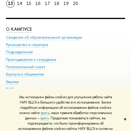
13
14
15
16
17
18
19
20
О КАМПУСЕ
ОБ
Сведения об образовательной организации
Мер
Руководство и структура
Мер
Подразделения
Дов
Преподаватели и сотрудники
Ол
Попечительский совет
При
Корпуса и общежития
При
Закупки
Ди
ВШЭ для студентов с ограниченными возможностями
До
здоровья и инвалидностью
Ас
Мы используем файлы cookies для улучшения работы сайта
Версия для слабовидящих
НИУ ВШЭ и большего удобства его использования. Более
Обр
подробную информацию об использовании файлов cookies
Единая платежная страница
можно найти
здесь
, наши правила обработки персональных
данных –
здесь
. Продолжая пользоваться сайтом, вы
✖
Редактору
подтверждаете, что были проинформированы об
© НИУ ВШЭ 1993–2026
Адреса и контакты
Условия использования
использовании файлов cookies сайтом НИУ ВШЭ и согласны