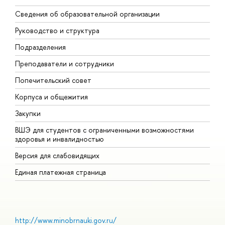
Сведения об образовательной организации
М
Руководство и структура
М
Подразделения
Д
Преподаватели и сотрудники
О
Попечительский совет
П
Корпуса и общежития
П
Закупки
Д
ВШЭ для студентов с ограниченными возможностями
Д
здоровья и инвалидностью
А
Версия для слабовидящих
О
Единая платежная страница
http://www.minobrnauki.gov.ru/