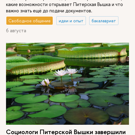
управление в Евразии
какие возможности открывает Питерская Вышка и что
важно знать ещё до подачи документов.
Свободное общение
идеи и опыт
бакалавриат
6 августа
Психологическое
10 / 13 / 2
2 года
Очная
сопровождение в
сфере управления
здоровьем и
благополучием
25 / 10 / –
2,5 года
Очно-
Управление
заочная
образованием
Социологи Питерской Вышки завершили