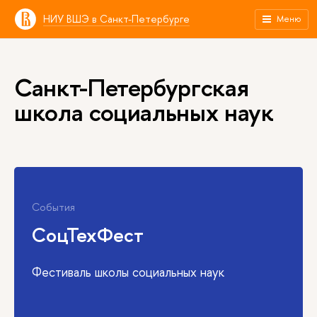
НИУ ВШЭ в Санкт-Петербурге
Меню
Санкт-Петербургская
школа социальных наук
События
СоцТехФест
Фестиваль школы социальных наук