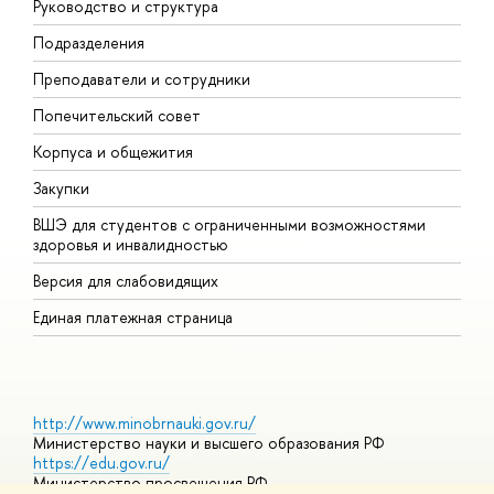
Руководство и структура
М
Подразделения
Д
Преподаватели и сотрудники
О
Попечительский совет
П
Корпуса и общежития
П
Закупки
Д
ВШЭ для студентов с ограниченными возможностями
Д
здоровья и инвалидностью
А
Версия для слабовидящих
О
Единая платежная страница
http://www.minobrnauki.gov.ru/
Министерство науки и высшего образования РФ
https://edu.gov.ru/
Министерство просвещения РФ