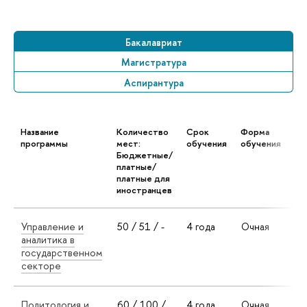
Бакалавриат
Магистратура
Аспирантура
Название
Количество
Срок
Форма
Яз
программы
мест:
обучения
обучения
Бюджетные/
платные/
платные для
иностранцев
Управление и
50 / 51 / -
4 года
Очная
Ру
аналитика в
ан
государственном
секторе
Политология и
60 / 100 /
4 года
Очная
Ан