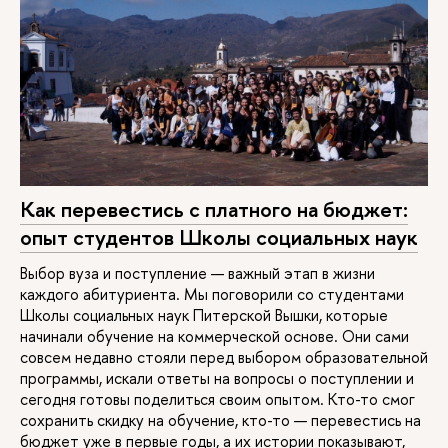
Городское развитие и
20 / 10 / 2
2 года
Очная
управление
Современный
25 / 10 / 2
2 года
Очная
социальный анализ
Как перевестись с платного на бюджет:
опыт студентов Школы социальных наук
Выбор вуза и поступление — важный этап в жизни
каждого абитуриента. Мы поговорили со студентами
Школы социальных наук Питерской Вышки, которые
Социальное
10 / 20 / 4
2 года
Очная
начинали обучение на коммерческой основе. Они сами
предпринимательство
совсем недавно стояли перед выбором образовательной
и инновации
программы, искали ответы на вопросы о поступлении и
сегодня готовы поделиться своим опытом. Кто-то смог
сохранить скидку на обучение, кто-то — перевестись на
Политика и
10 / 10 / 8
2 года
Очная
глобальное
бюджет уже в первые годы, а их истории показывают,