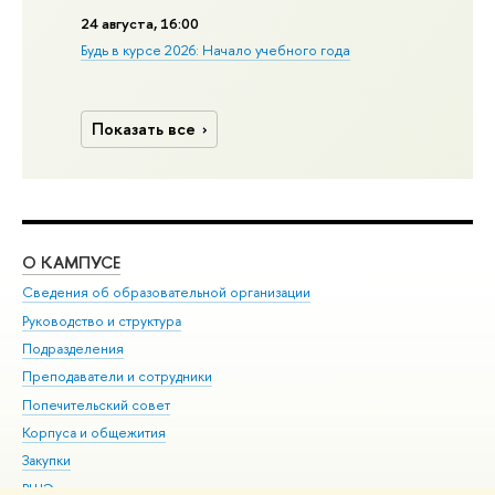
24 августа, 16:00
Будь в курсе 2026: Начало учебного года
Показать все
О КАМПУСЕ
ОБ
Сведения об образовательной организации
Мер
Руководство и структура
Мер
Подразделения
Дов
Преподаватели и сотрудники
Ол
Попечительский совет
При
Корпуса и общежития
При
Закупки
Ди
ВШЭ для студентов с ограниченными возможностями
До