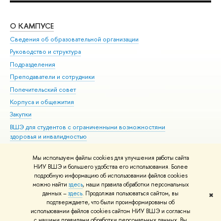
О КАМПУСЕ
ОБ
Сведения об образовательной организации
Мер
Руководство и структура
Мер
Подразделения
Дов
Преподаватели и сотрудники
Ол
Попечительский совет
При
Корпуса и общежития
При
Закупки
Ди
ВШЭ для студентов с ограниченными возможностями
До
здоровья и инвалидностью
Ас
Версия для слабовидящих
Обр
Мы используем файлы cookies для улучшения работы сайта
Единая платежная страница
НИУ ВШЭ и большего удобства его использования. Более
подробную информацию об использовании файлов cookies
можно найти
здесь
, наши правила обработки персональных
данных –
здесь
. Продолжая пользоваться сайтом, вы
✖
Редактору
подтверждаете, что были проинформированы об
© НИУ ВШЭ 1993–2026
Адреса и контакты
Условия использования
использовании файлов cookies сайтом НИУ ВШЭ и согласны
с нашими правилами обработки персональных данных. Вы
материалов
Политика конфиденциальности
Карта сайта