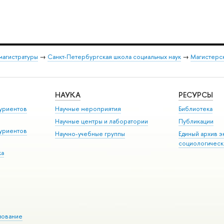
магистратуры
→
Санкт-Петербургская школа социальных наук
→
Магистерск
НАУКА
РЕСУРСЫ
уриентов
Научные мероприятия
Библиотека
Научные центры и лаборатории
Публикации
уриентов
Научно-учебные группы
Единый архив э
социологическ
ка
зование