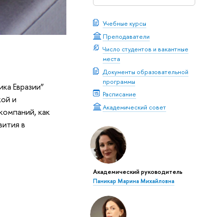
Учебные курсы
Преподаватели
Число студентов и вакантные
места
Документы образовательной
программы
ка Евразии”
Расписание
кой и
Академический совет
компаний, как
вития в
Академический руководитель
Паникар Марина Михайловна