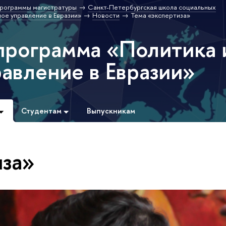
рограммы магистратуры
Санкт-Петербургская школа социальных
ое управление в Евразии»
Новости
Тема «экспертиза»
программа «Политика 
авление в Евразии»
Студентам
Выпускникам
иза»