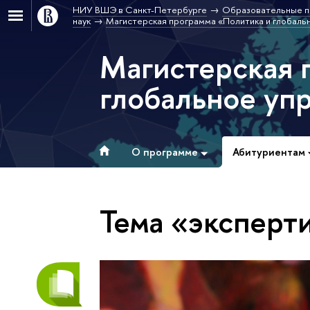
НИУ ВШЭ в Санкт-Петербурге
Образовательные п
наук
Магистерская программа «Политика и глобальн
Магистерская 
глобальное упр
О программе
Абитуриентам
Тема «эксперт