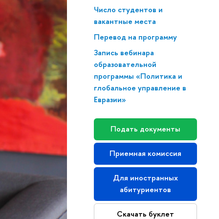
Число студентов и
вакантные места
Перевод на программу
Запись вебинара
образовательной
программы «Политика и
глобальное управление в
Евразии»
Подать документы
Приемная комиссия
Для иностранных
абитуриентов
Скачать буклет