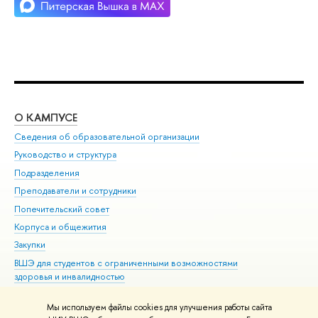
О КАМПУСЕ
ОБ
Сведения об образовательной организации
Мер
Руководство и структура
Мер
Подразделения
Дов
Преподаватели и сотрудники
Ол
Попечительский совет
При
Корпуса и общежития
При
Закупки
Ди
ВШЭ для студентов с ограниченными возможностями
До
здоровья и инвалидностью
Ас
Версия для слабовидящих
Обр
Мы используем файлы cookies для улучшения работы сайта
Единая платежная страница