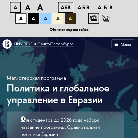
A
A
A
АБВ
АБВ
АБВ
А
А
А
А
А
Обычная версия сайта
НИУ ВШЭ в Санкт-Петербурге
Меню
Магистерская программа
Политика и глобальное
управление в Евразии
Для студентов до 2026 года набора
название программы: Сравнительная
политика Евразии