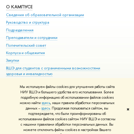
О КАМПУСЕ
ОБ
Сведения об образовательной организации
Мер
Руководство и структура
Мер
Подразделения
Дов
Преподаватели и сотрудники
Ол
Попечительский совет
При
Корпуса и общежития
При
Закупки
Ди
ВШЭ для студентов с ограниченными возможностями
До
здоровья и инвалидностью
Ас
Версия для слабовидящих
Обр
Мы используем файлы cookies для улучшения работы сайта
Единая платежная страница
НИУ ВШЭ и большего удобства его использования. Более
подробную информацию об использовании файлов cookies
можно найти
здесь
, наши правила обработки персональных
данных –
здесь
. Продолжая пользоваться сайтом, вы
✖
Редактору
подтверждаете, что были проинформированы об
© НИУ ВШЭ 1993–2026
Адреса и контакты
Условия использования
использовании файлов cookies сайтом НИУ ВШЭ и согласны
с нашими правилами обработки персональных данных. Вы
материалов
Политика конфиденциальности
Карта сайта
можете отключить файлы cookies в настройках Вашего
Шрифты HSE Sans и HSE Slab разработаны в
Школе дизайна НИУ ВШЭ