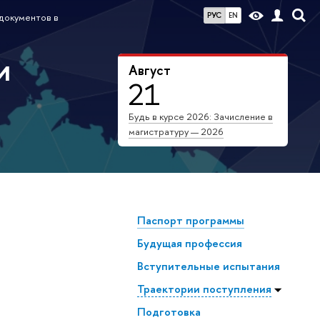
РУС
EN
 документов в
и
Август
21
Будь в курсе 2026: Зачисление в
магистратуру — 2026
Паспорт программы
Будущая профессия
Всту­пи­тель­ные испытания
Траектории поступления
Подготовка