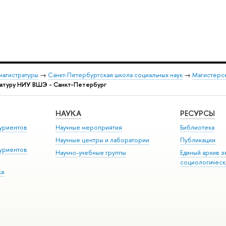
магистратуры
→
Санкт-Петербургская школа социальных наук
→
Магистерск
ратуру НИУ ВШЭ - Санкт-Петербург
НАУКА
РЕСУРСЫ
уриентов
Научные мероприятия
Библиотека
Научные центры и лаборатории
Публикации
уриентов
Научно-учебные группы
Единый архив э
социологическ
ка