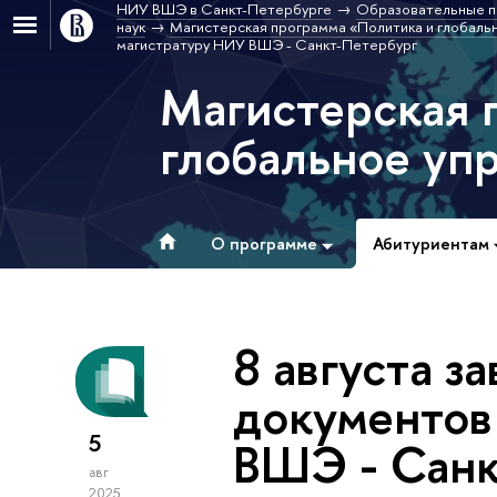
НИУ ВШЭ в Санкт-Петербурге
Образовательные п
наук
Магистерская программа «Политика и глобальн
магистратуру НИУ ВШЭ - Санкт-Петербург
Магистерская 
глобальное упр
О программе
Абитуриентам
8 августа з
документов
5
ВШЭ - Санк
авг
2025