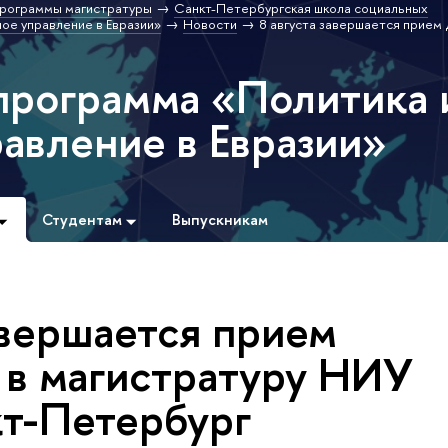
рограммы магистратуры
Санкт-Петербургская школа социальных
ое управление в Евразии»
Новости
8 августа завершается прием
программа «Политика 
авление в Евразии»
Студентам
Выпускникам
авершается прием
 в магистратуру НИУ
т-Петербург