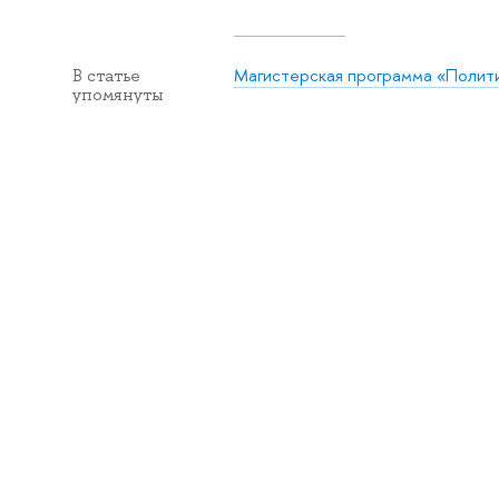
Магистерская программа «Политик
В статье
упомянуты