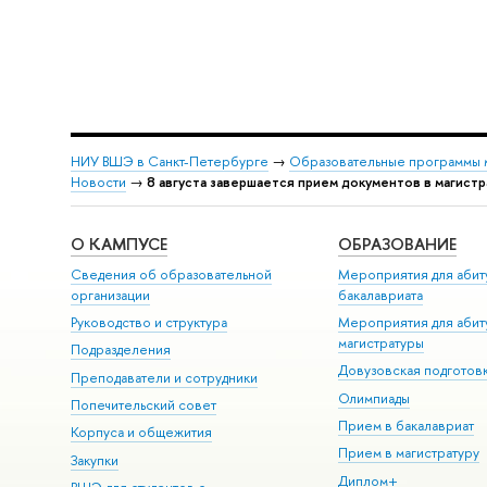
НИУ ВШЭ в Санкт-Петербурге
→
Образовательные программы 
Новости
→
8 августа завершается прием документов в магист
О КАМПУСЕ
ОБРАЗОВАНИЕ
Сведения об образовательной
Мероприятия для абит
организации
бакалавриата
Руководство и структура
Мероприятия для абит
магистратуры
Подразделения
Довузовская подготов
Преподаватели и сотрудники
Олимпиады
Попечительский совет
Прием в бакалавриат
Корпуса и общежития
Прием в магистратуру
Закупки
Диплом+