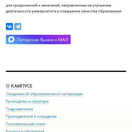
для предложений и замечаний, направленных на улучшение
деятельности университета и повышение качества образования
О КАМПУСЕ
ОБ
Сведения об образовательной организации
Мер
Руководство и структура
Мер
Подразделения
Дов
Преподаватели и сотрудники
Ол
Попечительский совет
При
Корпуса и общежития
При