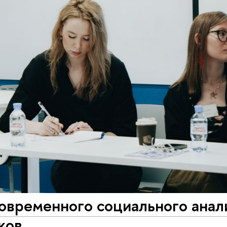
временного социального анали
ков