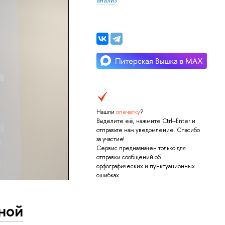
Нашли
опечатку
?
Выделите её, нажмите Ctrl+Enter и
отправьте нам уведомление. Спасибо
за участие!
Сервис предназначен только для
отправки сообщений об
орфографических и пунктуационных
ошибках.
ной