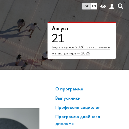
РУС
EN
Август
21
Будь в курсе 2026: Зачисление в
магистратуру — 2026
О программе
Выпускники
Профессия социолог
Программа двойного
диплома