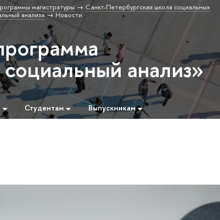
рограммы магистратуры
Санкт-Петербургская школа социальных
льный анализ»
Новости
программа
социальный анализ»
м
Студентам
Выпускникам