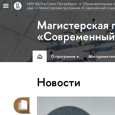
НИУ ВШЭ в Санкт-Петербурге
Образовательные п
наук
Магистерская программа «Современный социа
Магистерская 
«Современный 
О программе
Абитуриента
Новости