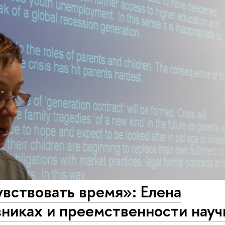
вствовать время»: Елена
никах и преемственности науч