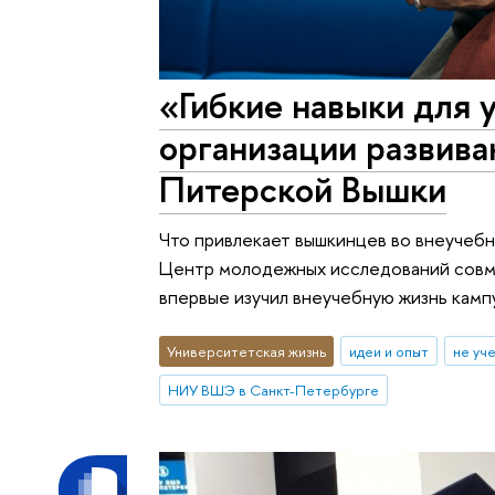
«Гибкие навыки для 
организации развива
Питерской Вышки
Что привлекает вышкинцев во внеучебн
Центр молодежных исследований совм
впервые изучил внеучебную жизнь камп
Университетская жизнь
идеи и опыт
не уч
НИУ ВШЭ в Санкт-Петербурге