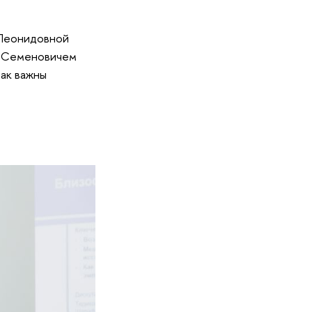
 Леонидовной
м Семеновичем
так важны