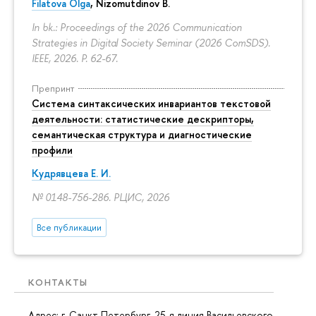
Filatova Olga
, Nizomutdinov B.
In bk.: Proceedings of the 2026 Communication
Strategies in Digital Society Seminar (2026 ComSDS).
IEEE, 2026.
P. 62-67.
Препринт
Система синтаксических инвариантов текстовой
деятельности: статистические дескрипторы,
семантическая структура и диагностические
профили
Кудрявцева Е. И.
№ 0148-756-286. РЦИС, 2026
Все публикации
КОНТАКТЫ
Адрес: г. Санкт-Петербург,
25-я линия Васильевского