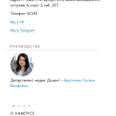
острова, 6, корп. 1
, каб. 207
Телефон: 61143
Мы в VK
Мы в Telegram
РУКОВОДСТВО
Департамент медиа: Доцент
–
Арутюнян Оксана
Вагифовна
О КАМПУСЕ
ОБР