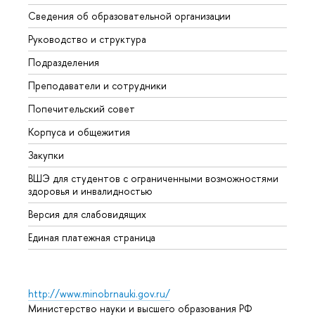
Сведения об образовательной организации
Мероп
Руководство и структура
Мероп
Подразделения
Довуз
Преподаватели и сотрудники
Олим
Попечительский совет
Прием
Корпуса и общежития
Прием
Закупки
Дипл
ВШЭ для студентов с ограниченными возможностями
Допол
здоровья и инвалидностью
Аспир
Версия для слабовидящих
Обрат
Единая платежная страница
http://www.minobrnauki.gov.ru/
Министерство науки и высшего образования РФ