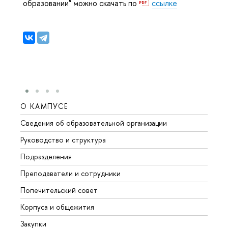
образовании" можно скачать по
ссылке
О КАМПУСЕ
ОБР
Сведения об образовательной организации
Мероп
Руководство и структура
Мероп
Подразделения
Довуз
Преподаватели и сотрудники
Олим
Попечительский совет
Прием
Корпуса и общежития
Прием
Закупки
Дипл