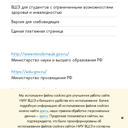
ВШЭ для студентов с ограниченными возможностями
Допол
здоровья и инвалидностью
Аспир
Версия для слабовидящих
Обрат
Единая платежная страница
http://www.minobrnauki.gov.ru/
Министерство науки и высшего образования РФ
https://edu.gov.ru/
Министерство просвещения РФ
https://elearning.hse.ru/mooc
Массовые открытые онлайн-курсы
Мы используем файлы cookies для улучшения работы сайта
НИУ ВШЭ и большего удобства его использования. Более
подробную информацию об использовании файлов cookies
можно найти
здесь
, наши правила обработки персональных
© НИУ ВШЭ 1993–2026
Адреса и контакты
Условия
данных –
здесь
. Продолжая пользоваться сайтом, вы
✖
подтверждаете, что были проинформированы об
использования материалов
Политика конфиденциальности
использовании файлов cookies сайтом НИУ ВШЭ и согласны
Карта сайта