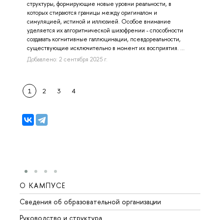
структуры, формирующие новые уровни реальности, в
которых стираются границы между оригиналом и
симуляцией, истиной и иллюзией. Особое внимание
уделяется их алгоритмической шизофрении - способности
создавать когнитивные галлюцинации, псевдореальности,
существующие исключительно в момент их восприятия. ...
Добавлено: 2 сентября 2025 г.
1
2
3
4
О КАМПУСЕ
ОБР
Сведения об образовательной организации
Мероп
Руководство и структура
Мероп