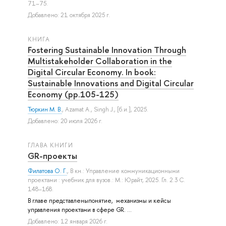
71–75.
Добавлено: 21 октября 2025 г.
КНИГА
Fostering Sustainable Innovation Through
Multistakeholder Collaboration in the
Digital Circular Economy. In book:
Sustainable Innovations and Digital Circular
Economy (pp.105-125)
Тюркин М. В.
,
Azamat A.
,
Singh J.
, [б.и.], 2025.
Добавлено: 20 июля 2026 г.
ГЛАВА КНИГИ
GR-проекты
Филатова О. Г.
, В кн.: Управление коммуникационными
проектами : учебник для вузов.: М.: Юрайт, 2025. Гл. 2.3 С.
148–168.
В главе представленыпонятие, механизмы и кейсы
управления проектами в сфере GR. ...
Добавлено: 12 января 2026 г.