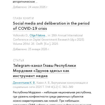
алгоритмическое ...
Добавлено: 24 июля 2026 г.
ГЛАВА КНИГИ
Social media and deliberation in the period
of COVID-19 crisis
Volkovskii D.
,
Olga Filatova
, , in: 26th Annual International
Conference on Digital Government Research (dg.o 2025).
Volume 26Vol. 26.: Delft: [б.и.], 2025.
Добавлено: 25 января 2026 г.
СТАТЬЯ
Telegram-канал Главы Республики
Мордовия «Здунов здесь» как
инструмент медиа
Дементьева К. В.
,
Казин А. В.
, Виртуальная коммуникация и
социальные сети 2025 Т. 3 № 4(12) С. 342–349
Республика Мордовия – небольшая национальная республика,
где уровень конфликтности среди различных субъектов
можно охарактеризовать как низкий. При небольшом
количестве СМИ цифровые источники информации занимают