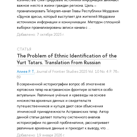
важное место в жизни граждан региона. Цель –
проанализировать Telegram-канал Главы Республики Мордовия
«Здунов здесь», который выступает для жителей Мордовии
источником информации и коммуникации. Методом сплошной
выборки проанализированы записи канала с ...
Добавлено: 7 октября 2025 г.
СТАТЬЯ
The Problem of Ethnic Identification of the
Yurt Tatars. Translation from Russian
Алиев Р. Т.
, Journal of Frontier Studies 2025 Vol. 10 No. 4 P. 78–
89
В современной историографии вопрос об этногенезе
юртовских татар на астраханском фронтире остаётся особо
актуальным. Различные учёные и краеведы на основе
множества архивных данных и свидетельств
путешественников и купцов дают свои объяснения
этнической принадлежности Астраханских татар. Автор
данной статьи делает попытку системного анализа
историографии по данной проблематике, рассматривает
различные архивные данные и приходит к выводу, что ...
Добавлено: 19 января 2026 г.