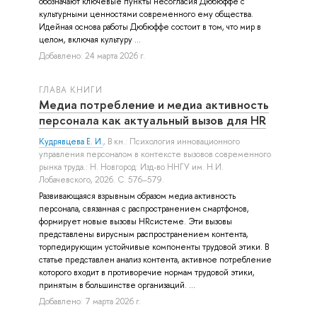
обозначают ключевые пункты несогласия Дюбюффе с
культурными ценностями современного ему общества.
Идейная основа работы Дюбюффе состоит в том, что мир в
целом, включая культуру ...
Добавлено: 24 марта 2026 г.
ГЛАВА КНИГИ
Медиа потребление и медиа активность
персонала как актуальный вызов для HR
Кудрявцева Е. И.
, В кн.: Психология инновационного
управления персоналом в контексте вызовов современного
рынка труда.: Н. Новгород: Изд-во ННГУ им. Н.И.
Лобачевского, 2026. С. 576–579.
Развивающаяся взрывным образом медиа активность
персонала, связанная с распространением смартфонов,
формирует новые вызовы HRсистеме. Эти вызовы
представлены вирусным распространением контента,
торпедирующим устойчивые компоненты трудовой этики. В
статье представлен анализ контента, активное потребление
которого входит в противоречие нормам трудовой этики,
принятым в большинстве организаций. ...
Добавлено: 7 марта 2026 г.