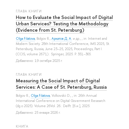
ГЛАВА КНИГИ
How to Evaluate the Social Impact of Digital
Urban Services? Testing the Methodology
(Evidence from St. Petersburg)
Olga Filatova
,
Bolgov R.
,
Аркатов Д. А.
и др.
, , in: Internet and
Modern Society. 28th International Conference, IMS 2025, St.
Petersburg, Russia, June 23–25, 2025, Proceedings, Part I.
(CCIS, volume 2671).: Springer, 2025. P. 351–365.
Добавлено: 19 октября 2025 г.
ГЛАВА КНИГИ
Measuring the Social Impact of Digital
Services: A Case of St. Petersburg, Russia
Bolgov R.
,
Olga Filatova
,
Volkovskii D.
, , in: 26th Annual
International Conference on Digital Government Research
(dg.o 2025). Volume 26Vol. 26.: Delft: [б.и.], 2025.
Добавлено: 25 января 2026 г.
КНИГА