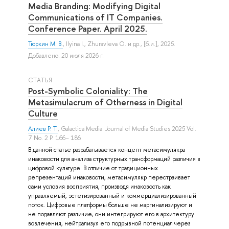
Media Branding: Modifying Digital
Communications of IT Companies.
Conference Paper. April 2025.
Тюркин М. В.
,
Ilyina I.
,
Zhuravleva O.
и др.
, [б.и.], 2025.
Добавлено: 20 июля 2026 г.
СТАТЬЯ
Post-Symbolic Coloniality: The
Metasimulacrum of Otherness in Digital
Culture
Алиев Р. Т.
, Galactica Media: Journal of Media Studies 2025 Vol.
7 No. 2 P. 166– 186
В данной статье разрабатывается концепт метасимулякра
инаковости для анализа структурных трансформаций различия в
цифровой культуре. В отличие от традиционных
репрезентаций инаковости, метасимулякр перестраивает
сами условия восприятия, производя инаковость как
управляемый, эстетизированный и коммерциализированный
поток. Цифровые платформы больше не маргинализируют и
не подавляют различие, они интегрируют его в архитектуру
вовлечения, нейтрализуя его подрывной потенциал через