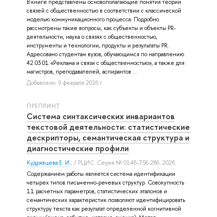
В книге представлены основополагающие понятия теории
связей с общественностью в соответствии с классической
моделью коммуникационного процесса. Подробно
рассмотрены такие вопросы, как субъекты и объекты PR-
деятельности, наука о связях с общественностью,
инструменты и технологии, продукты и результаты PR.
Адресовано студентам вузов, обучающимся по направлению
42.03.01 «Реклама и связи с общественностью», а также для
магистров, преподавателей, аспирантов ...
Добавлено: 9 февраля 2026 г.
ПРЕПРИНТ
Система синтаксических инвариантов
текстовой деятельности: статистические
дескрипторы, семантическая структура и
диагностические профили
Кудрявцева Е. И.
, / РЦИС. Серия № 0148-756-286. 2026.
Содержанием работы является система идентификации
четырех типов письменно-речевых структур. Совокупность
11 расчетных параметров, статистических эталонов и
семантических характеристик позволяют идентифицировать
структуру текста как результат определенной когнитивной