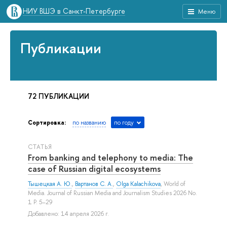
НИУ ВШЭ в Санкт-Петербурге
Меню
Публикации
72 ПУБЛИКАЦИИ
Сортировка:
по названию
по году
СТАТЬЯ
From banking and telephony to media: The
case of Russian digital ecosystems
Тышецкая А. Ю.
,
Вартанов С. А.
,
Olga Kalachikova
, World of
Media. Journal of Russian Media and Journalism Studies 2026 No.
1 P. 5–29
Добавлено: 14 апреля 2026 г.