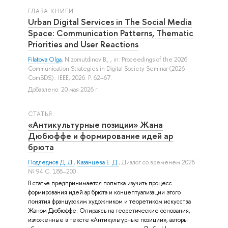
ГЛАВА КНИГИ
Urban Digital Services in The Social Media
Space: Communication Patterns, Thematic
Priorities and User Reactions
Filatova Olga
,
Nizomutdinov B.
, , in: Proceedings of the 2026
Communication Strategies in Digital Society Seminar (2026
ComSDS).: IEEE, 2026. P. 62–67.
Добавлено: 20 мая 2026 г.
СТАТЬЯ
«Антикультурные позиции» Жана
Дюбюффе и формирование идей ар
брюта
Подледнов Д. Д.
,
Казанцева Е. Д.
, Диалог со временем 2026
№ 94 С. 188–200
В статье предпринимается попытка изучить процесс
формирования идей ар брюта и концептуализации этого
понятия французским художником и теоретиком искусства
Жаном Дюбюффе. Опираясь на теоретические основания,
изложенные в тексте «Антикультурные позиции», авторы