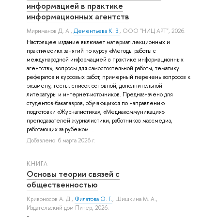
информацией в практике
информационных агентств
Мириманов Д. А.
,
Дементьева К. В.
, ООО "НИЦ АРТ", 2026.
Настоящее издание включает материал лекционных и
практичесикх занятий по курсу «Методы работы с
международной информацией в практике информационных
агентств», вопросы для самостоятельной работы, тематику
рефератов и курсовых работ, примерный перечень вопросов к
экзамену, тесты, список основной, дополнительной
литературы и интернет-источников. Предназначено для
студентов-бакалавров, обучающихся по направлению
подготовки «Журналистика», «Медиакоммуникация»
преподавателей журналистики, работников массмедиа,
работающих за рубежом ...
Добавлено: 6 марта 2026 г.
КНИГА
Основы теории связей с
общественностью
Кривоносов А. Д.
,
Филатова О. Г.
,
Шишкина М. А.
,
Издательский дом Питер, 2026.