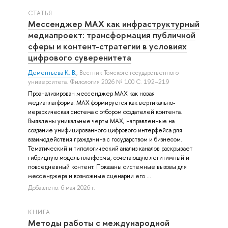
СТАТЬЯ
Мессенджер MAX как инфраструктурный
медиапроект: трансформация публичной
сферы и контент-стратегии в условиях
цифрового суверенитета
Дементьева К. В.
, Вестник Томского государственного
университета. Филология 2026 № 100 С. 192–219
Проанализирован мессенджер MAX как новая
медиаплатформа. MAX формируется как вертикально-
иерархическая система с отбором создателей контента.
Выявлены уникальные черты MAX, направленные на
создание унифицированного цифрового интерфейса для
взаимодействия гражданина с государством и бизнесом.
Тематический и типологический анализ каналов раскрывает
гибридную модель платформы, сочетающую легитимный и
повседневный контент. Показаны системные вызовы для
мессенджера и возможные сценарии его ...
Добавлено: 6 мая 2026 г.
КНИГА
Методы работы с международной