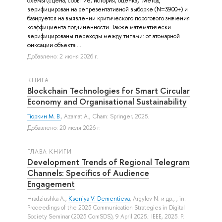
схемы (сцена, событие, история, оценка). Метод
верифицирован на репрезентативной выборке (N=3900+) и
базируется на выявлении критического порогового значения
коэффициента подчиненности. Также математически
верифицированы переходы между типами: от атомарной
фиксации объекта ...
Добавлено: 2 июня 2026 г.
КНИГА
Blockchain Technologies for Smart Circular
Economy and Organisational Sustainability
Тюркин М. В.
,
Azamat A.
, Cham: Springer, 2025.
Добавлено: 20 июля 2026 г.
ГЛАВА КНИГИ
Development Trends of Regional Telegram
Channels: Specifics of Audience
Engagement
Hradziushka A.
,
Kseniya V. Dementieva
,
Argylov N.
и др.
, , in:
Proceedings of the 2025 Communication Strategies in Digital
Society Seminar (2025 ComSDS), 9 April 2025.: IEEE, 2025. P.