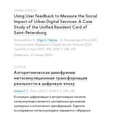
ГЛАВА КНИГИ
Using User Feedback to Measure the Social
Impact of Urban Digital Services: A Case
Study of the Unified Resident Card of
Saint-Petersburg
Nizomutdinov B.
,
Olga G. Filatova
, , in: Proceedings of the 2025
Communication Strategies in Digital Society Seminar (2025
ComSDS), 9 April 2025.: IEEE, 2025. P. 248–253.
Добавлено: 12 января 2026 г.
СТАТЬЯ
Алгоритмическая шизофрения:
метасимуляционная трансформация
реальности в цифровую эпоху
Алиев Р. Т.
, Логос 2025 Т. 35 № 4 С. 239–250
В ситуации цифровизации и алгоритмизации понятие
метасимулякра становится центральным для анализа
культурных и когнитивных трансформаций. В данном
исследовании метасимулякрами называются гибридные