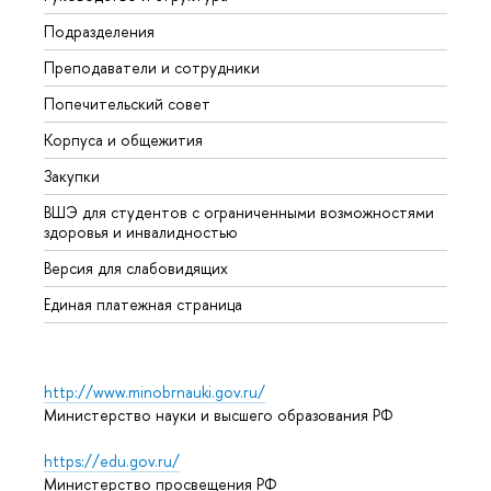
Подразделения
Довуз
Преподаватели и сотрудники
Олим
Попечительский совет
Прием
Корпуса и общежития
Прием
Закупки
Дипл
ВШЭ для студентов с ограниченными возможностями
Допол
здоровья и инвалидностью
Аспир
Версия для слабовидящих
Обрат
Единая платежная страница
http://www.minobrnauki.gov.ru/
Министерство науки и высшего образования РФ
https://edu.gov.ru/
Министерство просвещения РФ