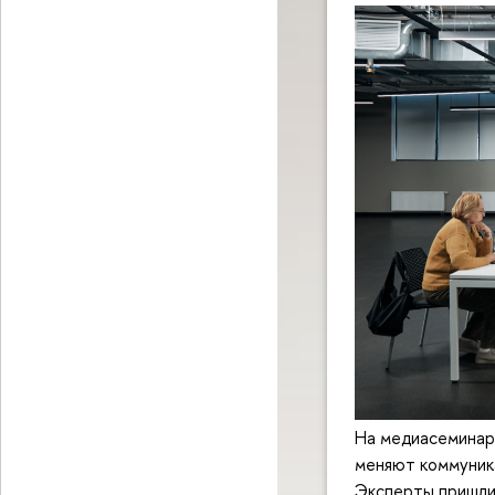
На медиасеминар
меняют коммуника
Эксперты пришли 