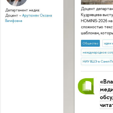
Доцент департам
Департамент медиа:
Кудрявцева выст
Доцент
–
Арутюнян Оксана
HOMINIS-2026 на 
Вагифовна
сложностью текст
шаблонам, которы
Общество
идеи 
международное сот
НИУ ВШЭ в Санкт-П
«Вла
меди
обсу
чита