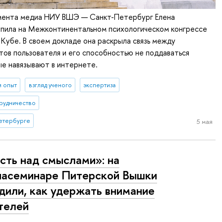
ента медиа НИУ ВШЭ — Санкт-Петербург Елена
упила на Межконтинентальном психологическом конгрессе
Кубе. В своем докладе она раскрыла связь между
ов пользователя и его способностью не поддаваться
е навязывают в интернете.
и опыт
взгляд ученого
экспертиза
рудничество
етербурге
5 мая
сть над смыслами»: на
асеминаре Питерской Вышки
дили, как удержать внимание
телей