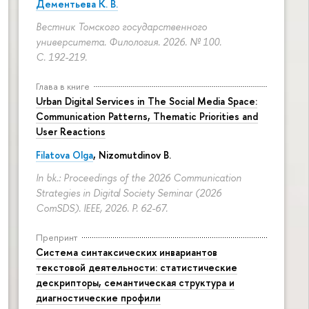
Дементьева К. В.
Вестник Томского государственного
университета. Филология. 2026. № 100.
С. 192-219.
Глава в книге
Urban Digital Services in The Social Media Space:
Communication Patterns, Thematic Priorities and
User Reactions
Filatova Olga
, Nizomutdinov B.
In bk.: Proceedings of the 2026 Communication
Strategies in Digital Society Seminar (2026
ComSDS). IEEE, 2026.
P. 62-67.
Препринт
Система синтаксических инвариантов
текстовой деятельности: статистические
дескрипторы, семантическая структура и
диагностические профили