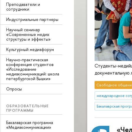
Преподаватели и
сотрудники
Индустриальные партнеры
Научный семинар
«Современные медиа:
структуры и эффекты»
Культурный медиафорум
Научно-практическая
конференция студентов
Студенты-медийщи
«Исследование
документальную 
медиакоммуникаций: школа
петербургской Вышки»
Свободное общени
Опросы
международное сот
ОБРАЗОВАТЕЛЬНЫЕ
Бакалаврская прог
ПРОГРАММЫ
Бакалаврская программа
«Медиакоммуникации»
«Чел