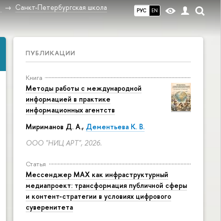
в
Санкт-Петербургская школа
РУС
EN
ПУБЛИКАЦИИ
Книга
Методы работы с международной
информацией в практике
информационных агентств
Мириманов Д. А.,
Дементьева К. В.
ООО "НИЦ АРТ", 2026.
Статья
Мессенджер MAX как инфраструктурный
медиапроект: трансформация публичной сферы
и контент-стратегии в условиях цифрового
суверенитета