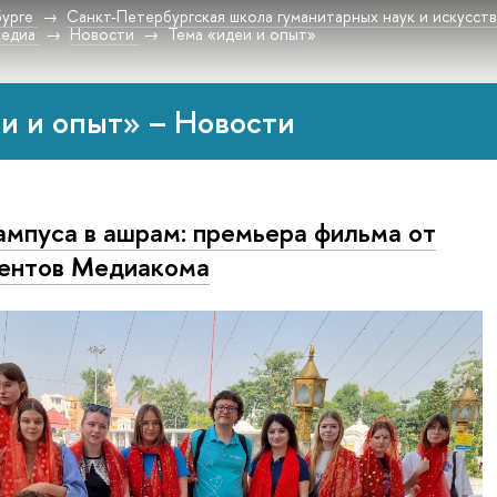
урге
Санкт-Петербургская школа гуманитарных наук и искусст
медиа
Новости
Тема «идеи и опыт»
и и опыт» – Новости
ампуса в ашрам: премьера фильма от
ентов Медиакома