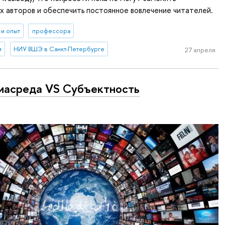
 авторов и обеспечить постоянное вовлечение читателей.
 и опыт
профессора
и
НИУ ВШЭ в Санкт-Петербурге
27 апреля
асреда VS Субъектность