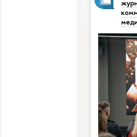
журн
комм
меди