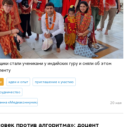
ки стали учениками у индийских гуру и сняли об этом
ленту
е
идеи и опыт
приглашение к участию
рудничество
рамма «Медиакоммуникации»
20 мая
овек против алгоритма»: доцент