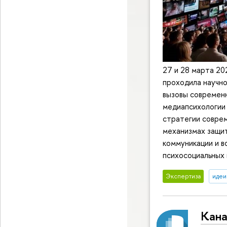
27 и 28 марта 2
проходила научно
вызовы современ
медиапсихологии
стратегии соврем
механизмах защит
коммуникации и 
психосоциальных 
Экспертиза
идеи
Кана