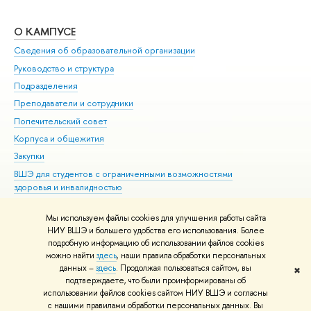
О КАМПУСЕ
ОБ
Сведения об образовательной организации
Мер
Руководство и структура
Мер
Подразделения
Дов
Преподаватели и сотрудники
Ол
Попечительский совет
При
Корпуса и общежития
При
Закупки
Ди
ВШЭ для студентов с ограниченными возможностями
До
здоровья и инвалидностью
Ас
Версия для слабовидящих
Обр
Мы используем файлы cookies для улучшения работы сайта
Единая платежная страница
НИУ ВШЭ и большего удобства его использования. Более
подробную информацию об использовании файлов cookies
можно найти
здесь
, наши правила обработки персональных
данных –
здесь
. Продолжая пользоваться сайтом, вы
✖
Редактору
подтверждаете, что были проинформированы об
© НИУ ВШЭ 1993–2026
Адреса и контакты
Условия использования
использовании файлов cookies сайтом НИУ ВШЭ и согласны
с нашими правилами обработки персональных данных. Вы
материалов
Политика конфиденциальности
Карта сайта