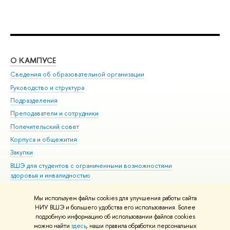
О КАМПУСЕ
ОБ
Сведения об образовательной организации
Мер
Руководство и структура
Мер
Подразделения
Дов
Преподаватели и сотрудники
Ол
Попечительский совет
При
Корпуса и общежития
При
Закупки
Ди
ВШЭ для студентов с ограниченными возможностями
До
здоровья и инвалидностью
Ас
Версия для слабовидящих
Обр
Мы используем файлы cookies для улучшения работы сайта
Единая платежная страница
НИУ ВШЭ и большего удобства его использования. Более
подробную информацию об использовании файлов cookies
можно найти
здесь
, наши правила обработки персональных