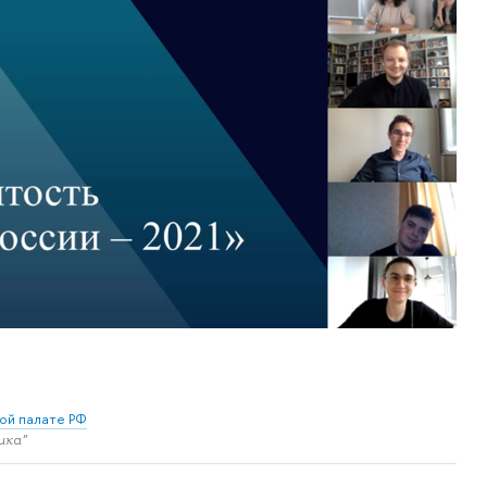
ой палате РФ
ика"