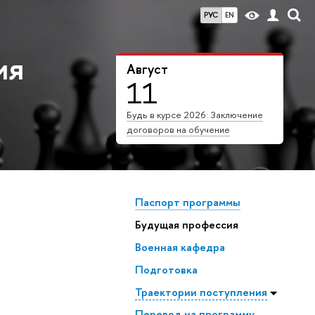
РУС
EN
ия
Август
11
Будь в курсе 2026: Заключение
договоров на обучение
Паспорт программы
Будущая профессия
Военная кафедра
Подготовка
Траектории поступления
Перевод на программу