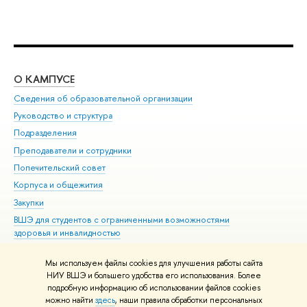
О КАМПУСЕ
ОБ
Сведения об образовательной организации
Мер
Руководство и структура
Мер
Подразделения
Дов
Преподаватели и сотрудники
Ол
Попечительский совет
При
Корпуса и общежития
При
Закупки
Ди
ВШЭ для студентов с ограниченными возможностями
До
здоровья и инвалидностью
Ас
Версия для слабовидящих
Обр
Мы используем файлы cookies для улучшения работы сайта
Единая платежная страница
НИУ ВШЭ и большего удобства его использования. Более
подробную информацию об использовании файлов cookies
можно найти
здесь
, наши правила обработки персональных