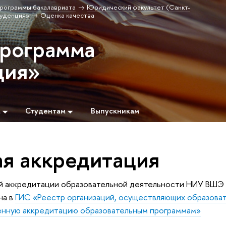
рограммы бакалавриата
Юридический факультет (Санкт-
уденция»
Оценка качества
программа
ция»
м
Студентам
Выпускникам
ая аккредитация
й аккредитации образовательной деятельности НИУ ВШЭ
на в
ГИС «Реестр организаций, осуществляющих образова
енную аккредитацию образовательным программам»