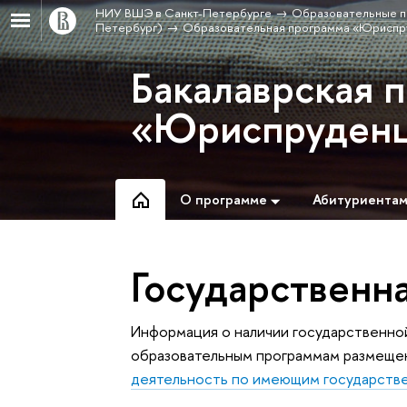
НИУ ВШЭ в Санкт-Петербурге
Образовательные п
Петербург)
Образовательная программа «Юриспр
Бакалаврская 
«Юриспруден
О программе
Абитуриента
Государственн
Информация о наличии государственно
образовательным программам размеще
деятельность по имеющим государств