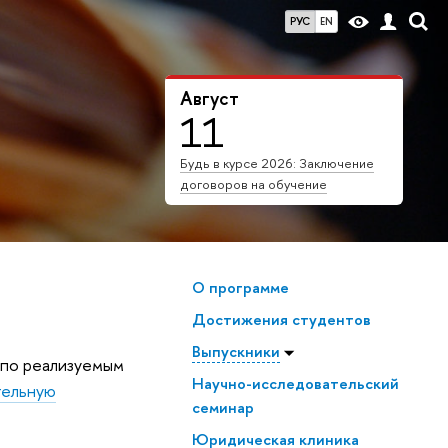
РУС
EN
Август
11
Будь в курсе 2026: Заключение
договоров на обучение
О программе
Достижения студентов
Выпускники
 по реализуемым
Научно-исследовательский
тельную
семинар
Юридическая клиника