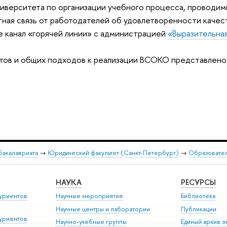
ниверситета по организации учебного процесса, проводи
атная связь от работодателей об удовлетворенности каче
е канал «горячей линии» с администрацией
«Выразительна
ов и общих подходов к реализации ВСОКО представлено 
бакалавриата
→
Юридический факультет (Санкт-Петербург)
→
Образовате
НАУКА
РЕСУРСЫ
уриентов
Научные мероприятия
Библиотека
Научные центры и лаборатории
Публикации
уриентов
Научно-учебные группы
Единый архив э