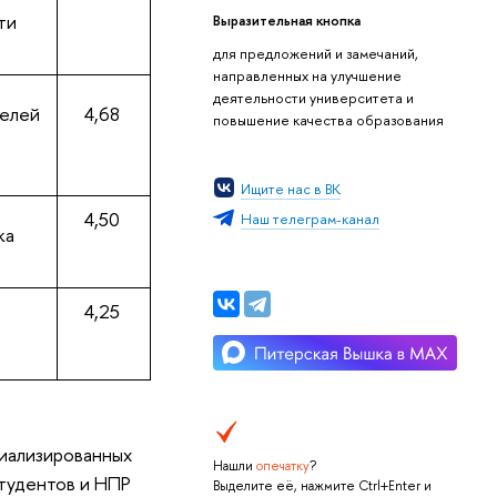
ти
Выразительная кнопка
для предложений и замечаний,
направленных на улучшение
деятельности университета и
телей
4,68
повышение качества образования
Ищите нас в ВК
4,50
Наш телеграм-канал
ка
4,25
иализированных
Нашли
опечатку
?
студентов и НПР
Выделите её, нажмите Ctrl+Enter и