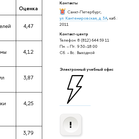
Контакты
Оценка
Санкт-Петербург
,
ул. Кантемировская, д. 3А
, каб.:
2011
телей
4,47
Контакт-центр
Телефон: 8 (812) 644 59 11
Пн. – Пт.: 9:30–18:00
ммы
4,12
Сб. – Вс.: Выходной
Электронный учебный офис
лл
3,87
чки
4,25
3,79