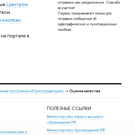
отправьте нам уведомление. Спасибо
мые
Центром
за участие!
ством
Сервис предназначен только для
отправки сообщений об
я кнопка»
.
орфографических и пунктуационных
ошибках.
на портале в
льная программа «Юриспруденция»
→
Оценка качества
ПОЛЕЗНЫЕ ССЫЛКИ
Министерство науки и высшего
образования РФ
Министерство просвещения РФ
кономических и