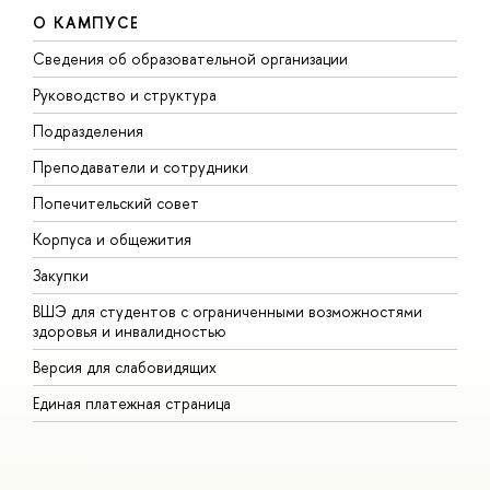
О КАМПУСЕ
Сведения об образовательной организации
М
Руководство и структура
М
Подразделения
Д
Преподаватели и сотрудники
О
Попечительский совет
П
Корпуса и общежития
П
Закупки
Д
ВШЭ для студентов с ограниченными возможностями
Д
здоровья и инвалидностью
А
Версия для слабовидящих
О
Единая платежная страница