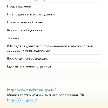
Подразделения
Д
Преподаватели и сотрудники
О
Попечительский совет
П
Корпуса и общежития
П
Закупки
Д
ВШЭ для студентов с ограниченными возможностями
Д
здоровья и инвалидностью
А
Версия для слабовидящих
О
Единая платежная страница
http://www.minobrnauki.gov.ru/
Министерство науки и высшего образования РФ
https://edu.gov.ru/
Министерство просвещения РФ