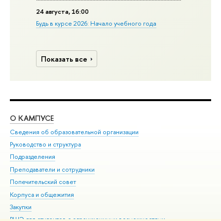
24 августа, 16:00
Будь в курсе 2026: Начало учебного года
Показать все
О КАМПУСЕ
ОБ
Сведения об образовательной организации
Мер
Руководство и структура
Мер
Подразделения
Дов
Преподаватели и сотрудники
Ол
Попечительский совет
При
Корпуса и общежития
При
Закупки
Ди
ВШЭ для студентов с ограниченными возможностями
До