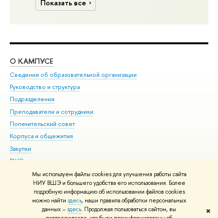
Показать все
О КАМПУСЕ
ОБ
Сведения об образовательной организации
Мер
Руководство и структура
Мер
Подразделения
Дов
Преподаватели и сотрудники
Ол
Попечительский совет
При
Корпуса и общежития
При
Закупки
Ди
ВШЭ для студентов с ограниченными возможностями
До
здоровья и инвалидностью
Ас
Мы используем файлы cookies для улучшения работы сайта
Версия для слабовидящих
НИУ ВШЭ и большего удобства его использования. Более
Обр
подробную информацию об использовании файлов cookies
Единая платежная страница
можно найти
здесь
, наши правила обработки персональных
данных –
здесь
. Продолжая пользоваться сайтом, вы
✖
Редактору