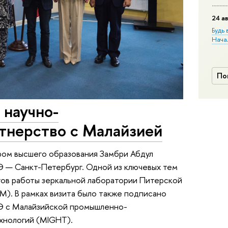
24 ав
Будь 
Нача
По
научно-
тнерство с Малайзией
ром высшего образования Замбри Абдул
 — Санкт-Петербург. Одной из ключевых тем
гов работы зеркальной лаборатории Питерской
(UTM). В рамках визита было также подписано
Э с Малайзийской промышленно-
ехнологий (MIGHT).