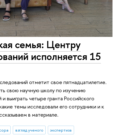
кая семья: Центру
ваний исполняется 15
следований отметит свое пятнадцатилетие.
ать свою научную школу по изучению
 и выиграть четыре гранта Российского
 какие темы исследовали его сотрудники и к
ссказываем в материале.
сора
взгляд ученого
экспертиза