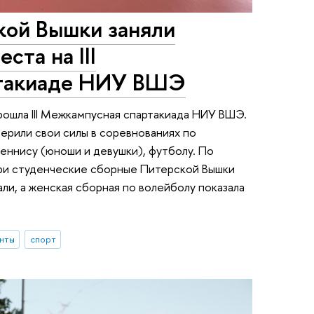
ой Вышки заняли
ста на III
такиаде НИУ ВШЭ
ошла III Межкампусная спартакиада НИУ ВШЭ.
верили свои силы в соревнованиях по
теннису (юноши и девушки), футболу. По
три студенческие сборные Питерской Вышки
ли, а женская сборная по волейболу показала
нты
спорт