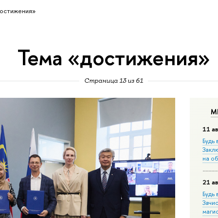
остижения»
Тема «достижения»
Страница 13 из 61
М
11 ав
Будь 
Закл
на о
21 ав
Будь 
Зачи
маги