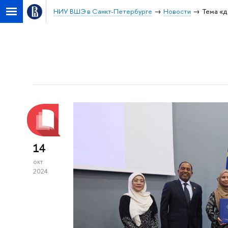
НИУ ВШЭ в Санкт-Петербурге
Новости
Тема «д
14
окт
2024