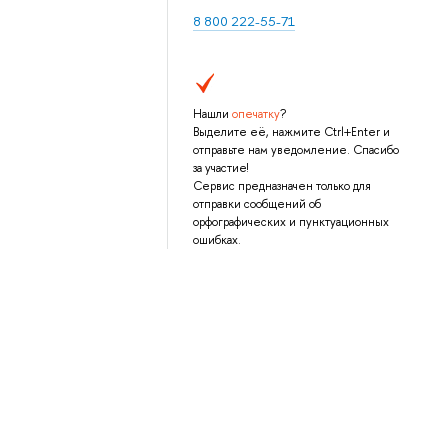
8 800 222-55-71
Нашли
опечатку
?
Выделите её, нажмите Ctrl+Enter и
отправьте нам уведомление. Спасибо
за участие!
Сервис предназначен только для
отправки сообщений об
орфографических и пунктуационных
ошибках.