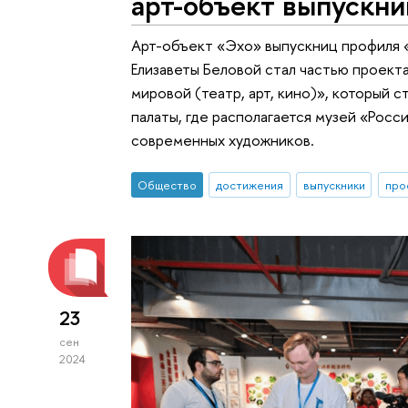
арт-объект выпускн
Арт-объект «Эхо» выпускниц профиля «
Елизаветы Беловой стал частью проекта
мировой (театр, арт, кино)», который с
палаты, где располагается музей «Росс
современных художников.
Общество
достижения
выпускники
про
23
сен
2024