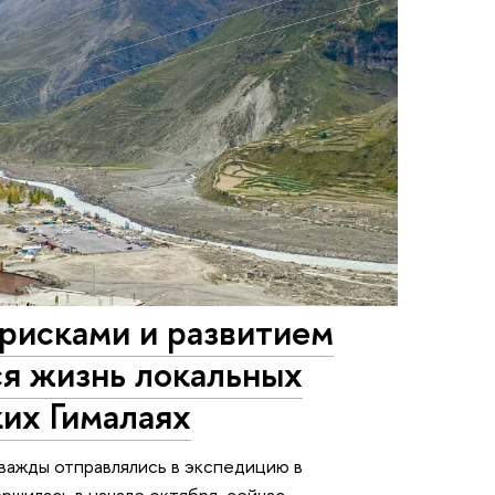
исками и развитием
ся жизнь локальных
их Гималаях
важды отправлялись в экспедицию в
ершилась в начале октября, сейчас