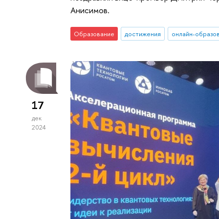
Анисимов.
Образование
достижения
онлайн-образо
17
дек
2024