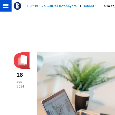
НИУ ВШЭ в Санкт-Петербурге
Новости
Тема «д
18
дек
2024