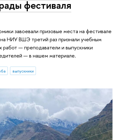
грады фестиваля
омики завоевали призовые места на фестивале
йна НИУ ВШЭ третий раз признали учебным
х работ — преподаватели и выпускники
едителей — в нашем материале.
еба
выпускники