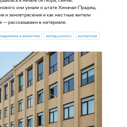
 нового они узнали о штате Химачал-Прадеш,
ия и землетрясения и как местные жители
е — рассказываем в материале.
ледования и аналитика
взгляд ученого
экспертиза