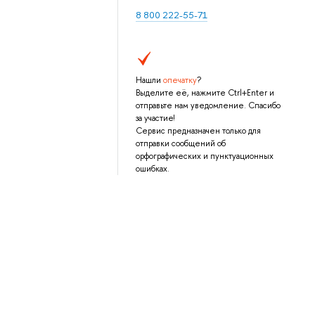
8 800 222-55-71
Нашли
опечатку
?
Выделите её, нажмите Ctrl+Enter и
отправьте нам уведомление. Спасибо
за участие!
Сервис предназначен только для
отправки сообщений об
орфографических и пунктуационных
ошибках.