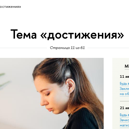
остижения»
Тема «достижения»
Страница 11 из 61
М
11 ав
Будь 
Закл
на о
21 ав
Будь 
Зачи
маги