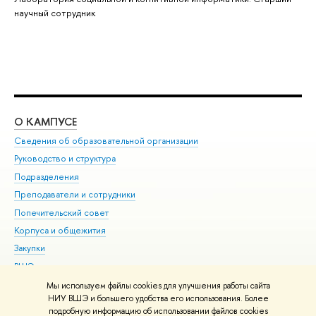
научный сотрудник
О КАМПУСЕ
ОБ
Сведения об образовательной организации
Мер
Руководство и структура
Мер
Подразделения
Дов
Преподаватели и сотрудники
Ол
Попечительский совет
При
Корпуса и общежития
При
Закупки
Ди
ВШЭ для студентов с ограниченными возможностями
До
здоровья и инвалидностью
Ас
Мы используем файлы cookies для улучшения работы сайта
Версия для слабовидящих
НИУ ВШЭ и большего удобства его использования. Более
Обр
подробную информацию об использовании файлов cookies
Единая платежная страница