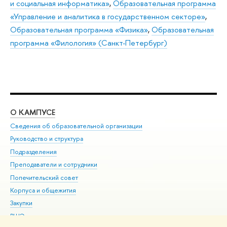
и социальная информатика»
,
Образовательная программа
«Управление и аналитика в государственном секторе»
,
Образовательная программа «Физика»
,
Образовательная
программа «Филология» (Санкт-Петербург)
О КАМПУСЕ
ОБ
Сведения об образовательной организации
Мер
Руководство и структура
Мер
Подразделения
Дов
Преподаватели и сотрудники
Ол
Попечительский совет
При
Корпуса и общежития
При
Закупки
Ди
ВШЭ для студентов с ограниченными возможностями
До
здоровья и инвалидностью